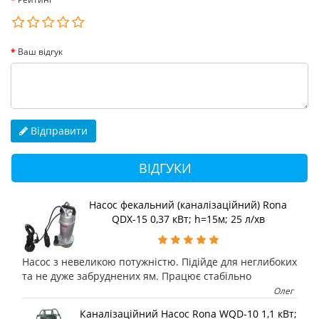
Ваш відгук
Відправити
ВІДГУКИ
Насос фекальний (каналізаційний) Rona
QDX-15 0,37 кВт; h=15м; 25 л/хв
Насос з невеликою потужністю. Підійде для неглибоких
та не дуже забруднених ям. Працює стабільно
Олег
Каналізаційний Насос Rona WQD-10 1,1 кВт;