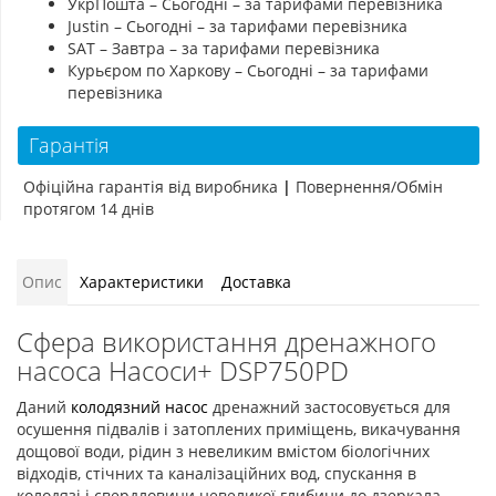
УкрПошта – Сьогодні – за тарифами перевізника
Justin – Сьогодні – за тарифами перевізника
SAT – Завтра – за тарифами перевізника
Курьєром по Харкову – Сьогодні – за тарифами
перевізника
Гарантія
Офіційна гарантія від виробника
|
Повернення/Обмін
протягом 14 днів
Опис
Характеристики
Доставка
Сфера використання дренажного
насоса Насоси+ DSP750PD
Даний
колодязний насос
дренажний застосовується для
осушення підвалів і затоплених приміщень, викачування
дощової води, рідин з невеликим вмістом біологічних
відходів, стічних та каналізаційних вод, спускання в
колодязі і свердловини невеликої глибини до дзеркала