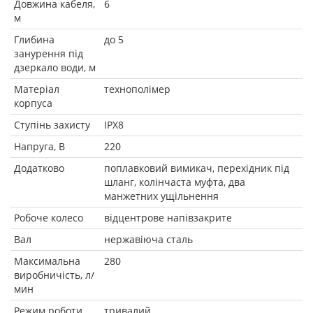
Довжина кабеля,
6
м
Глибина
до 5
занурення під
дзеркало води, м
Матеріал
технополімер
корпуса
Ступінь захисту
IPX8
Напруга, В
220
Додатково
поплавковий вимикач, перехідник під
шланг, колінчаста муфта, два
манжетних ущільнення
Робоче колесо
відцентрове напівзакрите
Вал
нержавіюча сталь
Максимальна
280
виробничість, л/
мин
Режим роботи
тривалий