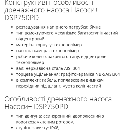
Конструктивні особливості
дренажного насоса Насоси+
DSP750PD
розташування напірного патрубка: бічне
тип всмоктуючого механізму: багатоступінчастий
відцентровий
матеріал корпусу: технополімер
насосна камера: технополімер
робоче колесо: закритого типу, відцентрове,
технополімер
вал: нержавіюча сталь AISI 304
торцеве ущільнення: графітокераміка NBR/AISI304
в комплекті: кабель, поплавковий вимикач,
перехідник під шланг, муфта колінчастий
Особливості дренажного насоса
Насоси+ DSP750PD
тип двигуна: асинхронний, двополюсний з
короткозамкненим ротором;
ступінь захисту: IPX8;