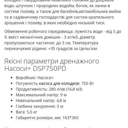
води, штучних і природних водойм, бочок, як ланки в
системі поливу, а також для басейнів,автомобільних мийок
та в садівничому господарстві для систем крапельного
зрошення і поливу, в яких необхідно низький тиск.
Обмеження робочого середовища: лужність води - від 5 до
9, вміст механічних домішок - 3 кг/м3, діаметр
пропускаються частинок: до 3 см, Температура
перекачуємої рідини: +35 градусів за Цельсієм
Якісні параметри дренажного
Насоси+ DSP750PD
Виробник: Насоси+
Потужність
насоса для колодязя
: 750 Вт
Продуктивність: 280 л/хв (16,8 м3)
Максимальний напір: 9 м
Номінальний напір: 4,8 м
Глибина занурення: 5 м
Вага: 5,5 кг
Габаритні розміри, мм: 163*365