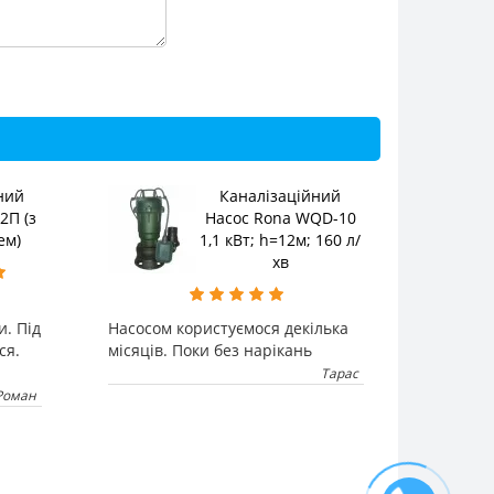
ний
Каналізаційний
2П (з
Насос Rona WQD-10
ем)
1,1 кВт; h=12м; 160 л/
хв
и. Під
Насосом користуємося декілька
ся.
місяців. Поки без нарікань
Тарас
Роман