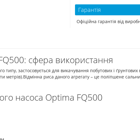
Гарантія
Офіційна гарантія від виро
FQ500: сфера використання
 типу, застосовується для викачування побутових і ґрунтових в
и метрів).Відмінна риса даного агрегату – це поліпшене саль
ого насоса Optima FQ500
мм