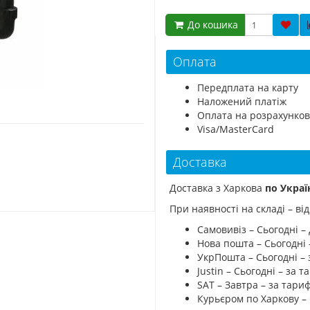
До кошика
Оплата
Передплата на карту
Наложений платіж
Оплата на розрахунков
Visa/MasterCard
Доставка
Доставка з Харкова
по Украї
При наявності на складі – в
Самовивіз – Сьогодні – 
Нова пошта – Сьогодні
УкрПошта – Сьогодні –
Justin – Сьогодні – за
SAT – Завтра – за тар
Курьєром по Харкову –