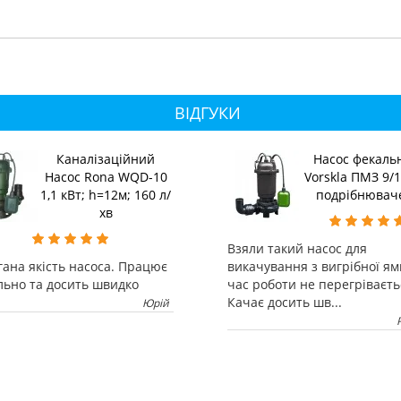
ВІДГУКИ
Каналізаційний
Насос фекаль
Насос Rona WQD-10
Vorskla ПМЗ 9/1
1,1 кВт; h=12м; 160 л/
подрібнювач
хв
Взяли такий насос для
ана якість насоса. Працює
викачування з вигрібної ям
льно та досить швидко
час роботи не перегріваєть
Качає досить шв...
Юрій