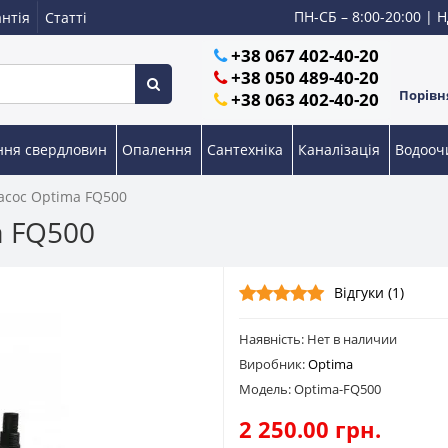
ПН-СБ – 8:00-20:00 | Н
нтія
Статті
+38 067 402-40-20
+38 050 489-40-20
Порівня
+38 063 402-40-20
ння свердловин
Опалення
Сантехніка
Каналізація
Водоо
сос Optima FQ500
a FQ500
Відгуки (1)
Наявність: Нет в наличии
Виробник:
Optima
Модель: Optima-FQ500
2 250.00 грн.