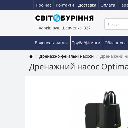
Про нас
Контакти
Доставка
Оплата
Гара
Харків вул. Шевченка, 327
Водопостачання
Труба/фітинги
Облаштува
Дренажно-фекальні насоси
Дренажний на
Дренажний насос Optim