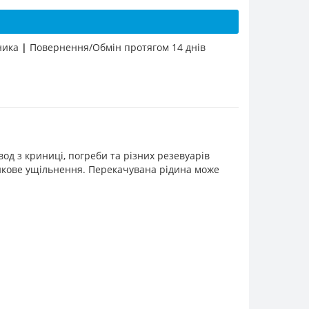
бника
|
Повернення/Обмін протягом 14 днів
од з криниці, погреби та різних резевуарів
никове ущільнення. Перекачувана рідина може