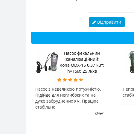
Відправити
Насос фекальний
(каналізаційний)
Rona QDX-15 0,37 кВт;
h=15м; 25 л/хв
Насос з невеликою потужністю.
Непог
Підійде для неглибоких та не
стабі
дуже забруднених ям. Працює
стабільно
Олег