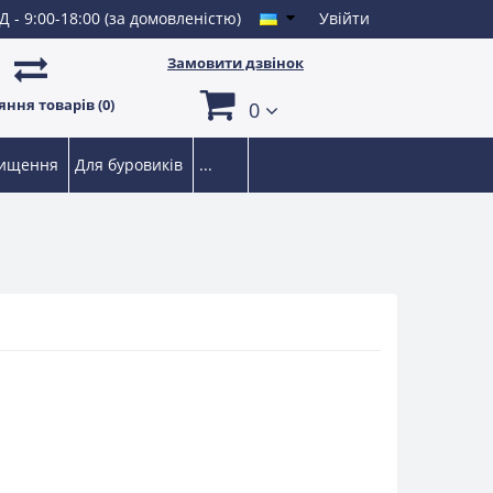
Д - 9:00-18:00 (за домовленістю)
Увійти
Замовити дзвінок
ння товарів (0)
0
чищення
Для буровиків
...