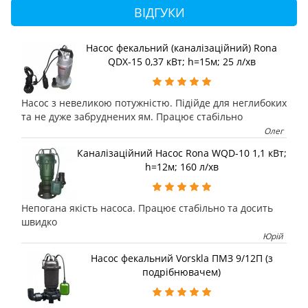
ВІДГУКИ
Насос фекальний (каналізаційний) Rona
QDX-15 0,37 кВт; h=15м; 25 л/хв
Насос з невеликою потужністю. Підійде для неглибоких
та не дуже забруднених ям. Працює стабільно
Олег
Каналізаційний Насос Rona WQD-10 1,1 кВт;
h=12м; 160 л/хв
Непогана якість насоса. Працює стабільно та досить
швидко
Юрій
Насос фекальний Vorskla ПМЗ 9/12П (з
подрібнювачем)