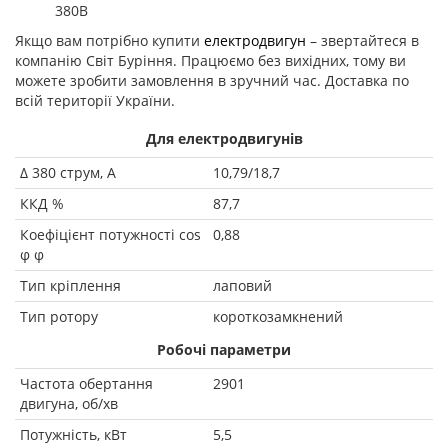
380В
Якщо вам потрібно купити
електродвигун
– звертайтеся в
компанію Світ Буріння. Працюємо без вихідних, тому ви
можете зробити замовлення в зручний час. Доставка по
всій території України.
Для електродвигунів
Δ 380 струм, А
10,79/18,7
ККД %
87,7
Коефіцієнт потужності cos
0,88
φ φ
Тип кріплення
лаповий
Тип ротору
короткозамкнений
Робочі параметри
Частота обертання
2901
двигуна, об/хв
Потужність, кВт
5,5