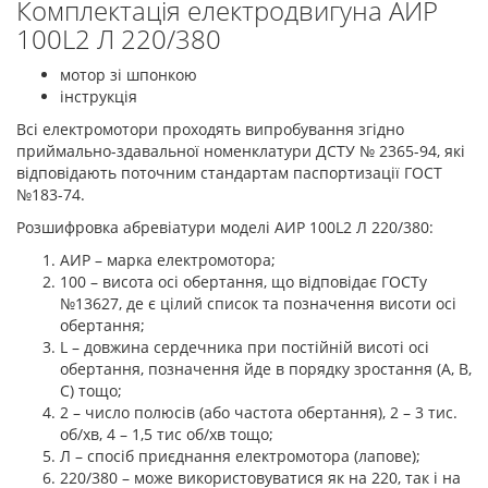
Комплектація електродвигуна АИР
100L2 Л 220/380
мотор зі шпонкою
інструкція
Всі електромотори проходять випробування згідно
приймально-здавальної номенклатури ДСТУ № 2365-94, які
відповідають поточним стандартам паспортизації ГОСТ
№183-74.
Розшифровка абревіатури моделі АИР 100L2 Л 220/380:
АИР – марка електромотора;
100 – висота осі обертання, що відповідає ГОСТу
№13627, де є цілий список та позначення висоти осі
обертання;
L – довжина сердечника при постійній висоті осі
обертання, позначення йде в порядку зростання (А, В,
С) тощо;
2 – число полюсів (або частота обертання), 2 – 3 тис.
об/хв, 4 – 1,5 тис об/хв тощо;
Л – спосіб приєднання електромотора (лапове);
220/380 – може використовуватися як на 220, так і на