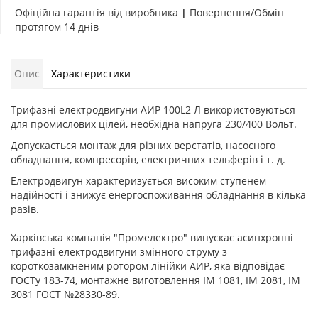
Офіційна гарантія від виробника
|
Повернення/Обмін
протягом 14 днів
Опис
Характеристики
Трифазні електродвигуни АИР 100L2 Л використовуються
для промислових цілей, необхідна напруга 230/400 Вольт.
Допускається монтаж для різних верстатів, насосного
обладнання, компресорів, електричних тельферів і т. д.
Електродвигун характеризується високим ступенем
надійності і знижує енергоспоживання обладнання в кілька
разів.
Харківська компанія "Промелектро" випускає асинхронні
трифазні електродвигуни змінного струму з
короткозамкненим ротором лінійки АИР, яка відповідає
ГОСТу 183-74, монтажне виготовлення IM 1081, IM 2081, IM
3081 ГОСТ №28330-89.