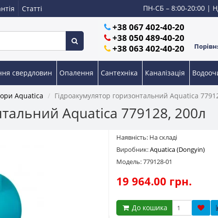
ПН-СБ – 8:00-20:00 | Н
нтія
Статті
+38 067 402-40-20
+38 050 489-40-20
Порівня
+38 063 402-40-20
ння свердловин
Опалення
Сантехніка
Каналізація
Водоо
ори Aquatica
Гідроакумулятор горизонтальний Aquatica 77912
тальний Aquatica 779128, 200л
Наявність: На складі
Виробник:
Aquatica (Dongyin)
Модель: 779128-01
19 964.00 грн.
До кошика