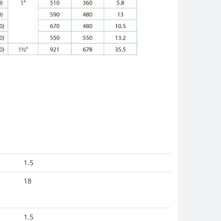
1.5
18
1.5