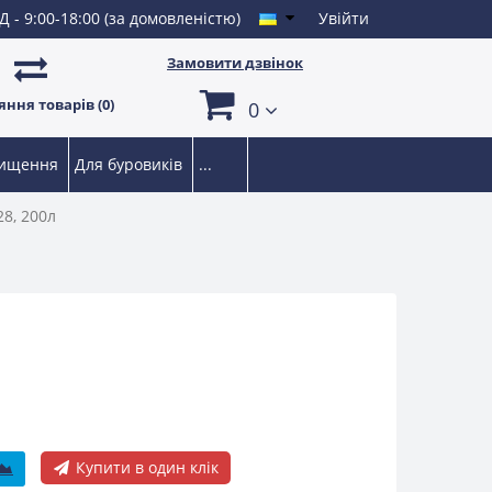
Д - 9:00-18:00 (за домовленістю)
Увійти
Замовити дзвінок
ння товарів (0)
0
чищення
Для буровиків
...
8, 200л
Купити в один клік