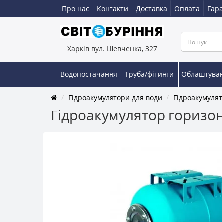
Про нас
Контакти
Доставка
Оплата
Гара
Харків вул. Шевченка, 327
Водопостачання
Труба/фітинги
Облаштува
Гідроакумулятори для води
Гідроакумулят
Гідроакумулятор горизон