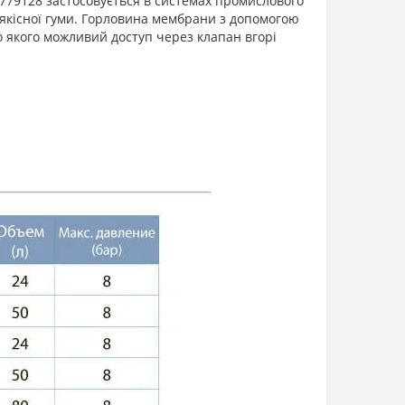
 779128 застосовується в системах промислового
оякісної гуми. Горловина мембрани з допомогою
о якого можливий доступ через клапан вгорі