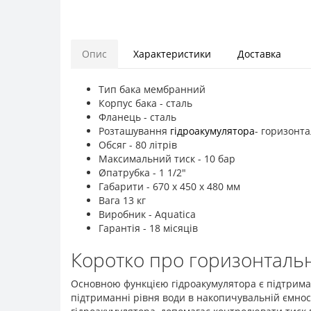
Опис
Характеристики
Доставка
Тип бака мембранний
Корпус бака - сталь
Фланець - сталь
Розташування
гідроакумулятора
- горизонт
Обсяг - 80 літрів
Максимальний тиск - 10 бар
Øпатрубка - 1 1/2"
Габарити - 670 х 450 х 480 мм
Вага 13 кг
Виробник - Aquatica
Гарантія - 18 місяців
Коротко про горизонтальн
Основною функцією гідроакумулятора є підтриманн
підтриманні рівня води в накопичувальній ємнос