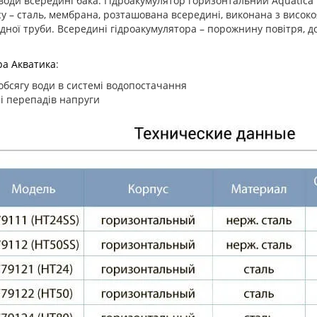
води всередині бака. Гідроакумулятор горизонтальний Aquatica
у – сталь, мембрана, розташована всередині, виконана з висок
дної труби. Всередині гідроакумулятора – порожнину повітря, д
ра Акватика
:
обсягу води в системі водопостачання
 і перепадів напруги