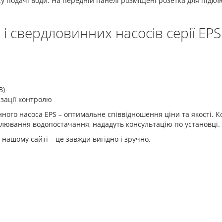
 подачі води. На передній панелі розміщені розетка для підк
і свердловинних насосів серії EPS
B)
зації контролю
ого насоса EPS – оптимальне співвідношення ціни та якості. К
улювання водопостачання, нададуть консультацію по установці.
нашому сайті – це завжди вигідно і зручно.