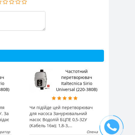
Частотний
ач
перетворювач
rio
Italtecnica Sirio
380В)
Universal (220-380В)
для
Чи підійде цей перетворювач
У. За
для насоса Занурювальний
відає
насос Водолій БЦПЕ 0,5-32У
(Кабель 16м); 1,8-3,...
тратор
Олена