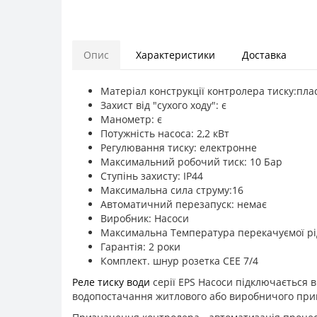
Опис
Характеристики
Доставка
Матеріал конструкції контролера тиску:пла
Захист від "сухого ходу": є
Манометр: є
Потужність насоса: 2,2 кВт
Регулювання тиску: електронне
Максимальний робочий тиск: 10 Бар
Ступінь захисту: IP44
Максимальна сила струму:16
Автоматичний перезапуск: немає
Виробник: Насоси
Максимальна Температура перекачуємої рід
Гарантія: 2 роки
Комплект. шнур розетка CEE 7/4
Реле тиску води
серії EPS Насоси підключається в
водопостачання житлового або виробничого пр