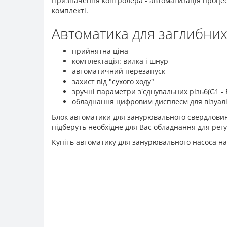
Призначення контролера - автоматизація процесу
комплекті.
Автоматика для заглибних 
прийнятна ціна
комплектація: вилка і шнур
автоматичний перезапуск
захист від "сухого ходу"
зручні параметри з'єднувальних різьб(G1 - 
обладнання цифровим дисплеєм для візуалі
Блок автоматики для занурювального свердловинн
підберуть необхідне для Вас обладнання для рег
Купіть автоматику для занурювального насоса на 