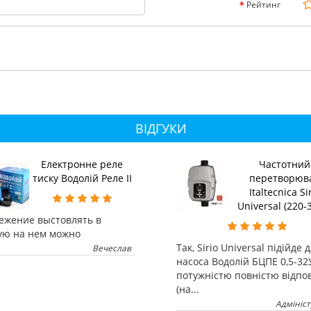
Рейтинг
ВІДГУКИ
Електронне реле
Частотний
тиску Водолій Реле II
перетворюв
Italtecnica Si
Universal (220-
ежение выстовлять в
ую на нем можно
Так, Sirio Universal підійде 
Вечеслав
насоса Водолій БЦПЕ 0,5-32
потужністю повністю відпо
(на...
Адмініс