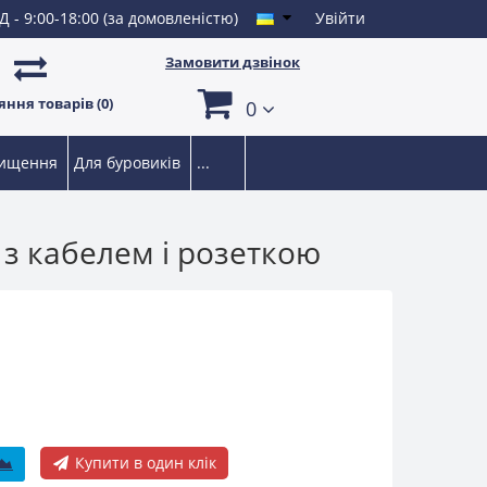
Д - 9:00-18:00 (за домовленістю)
Увійти
Замовити дзвінок
ння товарів (0)
0
чищення
Для буровиків
...
 з кабелем і розеткою
Купити в один клік