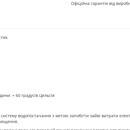
Офіційна гарантія від виро
стик
ини: + 60 градусів Цельсія
 систему водопостачання з метою запобігти зайві витрати елект
иміщення.