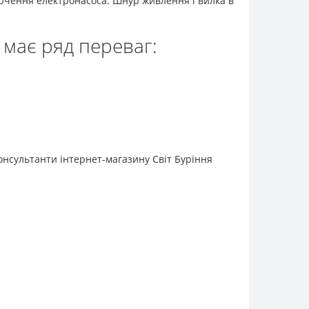
лючення електронасоса. Шнур живлення і вилка в
 має ряд переваг:
онсультанти інтернет-магазину Світ Буріння