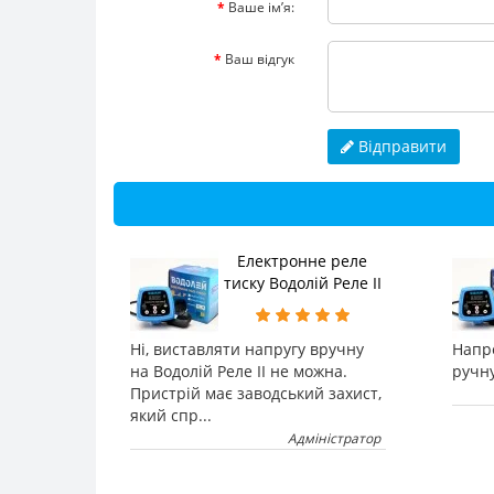
Ваше ім’я:
Ваш відгук
Відправити
Електронне реле
тиску Водолій Реле II
Ні, виставляти напругу вручну
Напр
на Водолій Реле II не можна.
ручн
Пристрій має заводський захист,
який спр...
Адміністратор