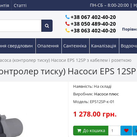
ПН-СБ – 8:00-20:00 | Н
нтія
Статті
+38 067 402-40-20
+38 050 489-40-20
Порівня
+38 063 402-40-20
ння свердловин
Опалення
Сантехніка
Каналізація
Водоо
асоса (контролер тиску) Насоси EPS 12SP з кабелем і розеткою
онтролер тиску) Насоси EPS 12SP
Наявність: На складі
Виробник:
Насоси плюс
Модель: EPS12SP-к-01
1 278.00 грн.
До кошика