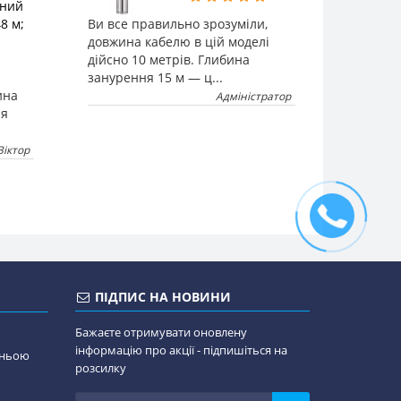
жний
8 м;
Ви все правильно зрозуміли,
довжина кабелю в цій моделі
дійсно 10 метрів. Глибина
занурення 15 м — ц...
ина
Адміністратор
ля
Віктор
ПІДПИС НА НОВИНИ
Бажаєте отримувати оновлену
інформацію про акції - підпишіться на
дньою
розсилку