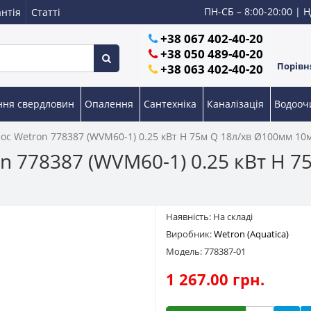
ПН-СБ – 8:00-20:00 | Н
нтія
Статті
+38 067 402-40-20
+38 050 489-40-20
Порівня
+38 063 402-40-20
ння свердловин
Опалення
Сантехніка
Каналізація
Водоо
ос Wetron 778387 (WVM60-1) 0.25 кВт H 75м Q 18л/хв Ø100мм 10
n 778387 (WVM60-1) 0.25 кВт H 7
Наявність: На складі
Виробник:
Wetron (Aquatica)
Модель: 778387-01
1 267.00 грн.