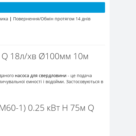
бника
|
Повернення/Обмін протягом 14 днів
м Q 18л/хв Ø100мм 10м
 даного
насоса для свердловини
- це подача
опичувальної ємності і водойми. Застосовуються в
60-1) 0.25 кВт H 75м Q