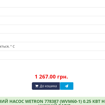
ться, ° C
1 267.00 грн.
До кошика
Й НАСОС WETRON 778387 (WVM60-1) 0.25 КВТ H