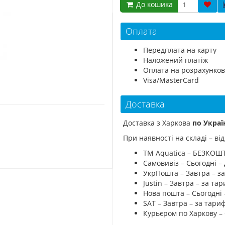
До кошика
Оплата
Передплата на карту
Наложений платіж
Оплата на розрахунков
Visa/MasterCard
Доставка
Доставка з Харкова
по Украї
При наявності на складі – в
ТМ Aquatica – БЕЗКОШ
Самовивіз – Сьогодні – 
УкрПошта – Завтра – з
Justin – Завтра – за т
Нова пошта – Сьогодні
SAT – Завтра – за тар
Курьєром по Харкову –