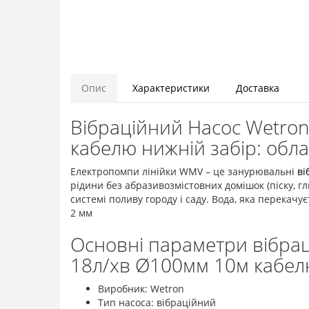
Опис
Характеристики
Доставка
Вібраційний Насос Wetron
кабелю нижній забір: обл
Електропомпи лінійки WMV – це занурювальні
ві
рідини без абразивозмістовних домішок (піску, гл
системі поливу городу і саду. Вода, яка перекачу
2 мм
Основні параметри вібрац
18л/хв Ø100мм 10м кабелю
Виробник: Wetron
Тип насоса: вібраційний