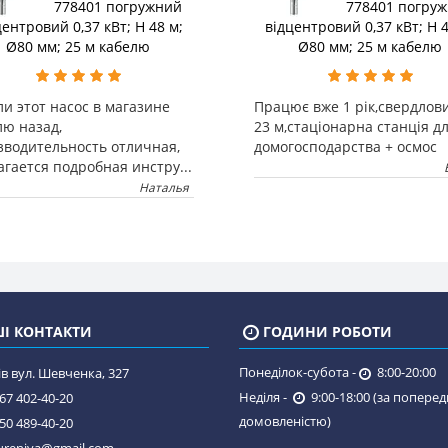
778401 погружний
778401 погру
центровий 0,37 кВт; H 48 м;
відцентровий 0,37 кВт; H 4
Ø80 мм; 25 м кабелю
Ø80 мм; 25 м кабелю
и этот насос в магазине
Працює вже 1 рік,свердлов
лю назад,
23 м,стаціонарна станція д
зводительность отличная,
домогосподарства + осмос
гается подробная инстру...
Наталья
І КОНТАКТИ
ГОДИНИ РОБОТИ
Понеділок-субота -
8:00-20:00
в вул. Шевченка, 327
Неділя -
9:00-18:00 (за попере
67 402-40-20
домовленістю)
50 489-40-20