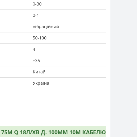
0-30
0-1
вібраційний
50-100
4
+35
Китай
Україна
 75М Q 18Л/ХВ Д. 100ММ 10М КАБЕЛЮ