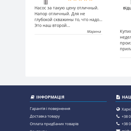
Насос за такую цену отличный.
від
Напор отличный. Для не
глубокой скважины то, что надо…
Это наш второй...
Купил
Марина
неде
прои
прила
ІНФОРМАЦІЯ
НАШ
Гарантія і повернення
Харкі
Доставка товару
+38 0
Оплата придбаних товарів
+38 0