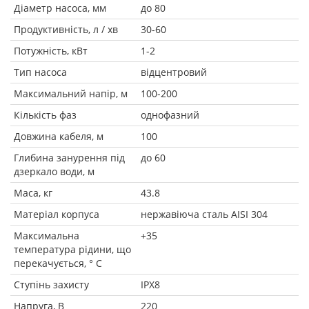
Діаметр насоса, мм
до 80
Продуктивність, л / хв
30-60
Потужність, кВт
1-2
Тип насоса
відцентровий
Максимальний напір, м
100-200
Кількість фаз
однофазний
Довжина кабеля, м
100
Глибина занурення під
до 60
дзеркало води, м
Маса, кг
43.8
Матеріал корпуса
нержавіюча сталь AISI 304
Максимальна
+35
температура рідини, що
перекачується, ° C
Ступінь захисту
IPX8
Напруга, В
220