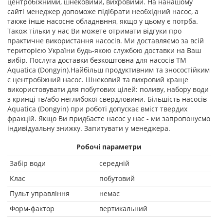
центробіжними, шнековими, вихровими. На нанашому
сайті менеджер допоможе підібрати необхідний насос, а
также інше насосне обладнвння, якщо у цьому є потрба.
Також тільки у нас Ви можете отримати відгуки про
практичне використання насосів. Ми доставляємо за всій
територією України будь-якою службою доставки на Ваш
вибір. Послуга доставки безкоштовна для насосів ТМ
Aquatica (Dongyin).Найбільш продуктивним та зносостійким
є центробіжний насос. Шнековий та вихровий краще
використовувати для побутових цілей: поливу, набору води
з кринці тв/або неглибокої свердловини. Більшість насосів
Aquatica (Dongyin) при роботі допускає вміст твердих
фракцій. Якщо Ви придбаєте насос у нас - ми запропонуємо
індивідуальну знижку. Запитувати у менеджера.
Робочі параметри
Забір води
середній
Клас
побутовий
Пульт управління
немає
Форм-фактор
вертикальний