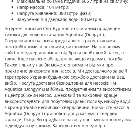
Максимальна об'ємна подача: 665 літрів на хвилину;
Напір насоса: 104 метри;
Напруга живлення: 380 В(три фази);
Занурення під дзеркало води: 80 метрів.
Інтернет-магазин Світ Буріння є офійійним продавцем
техніки для водопостачання Aquatica (Dongyin).
Свердловинні насоси апредставлені трьома типами:
центробіжними, шнековими, вихровими. На нанашому
сайті менеджер допоможе підібрати необхідний насос, а
также інше насосне обладнвння, якщо у цьому є потрба.
Також тільки у нас Ви можете отримати відгуки про
практичне використання насосів. Ми доставляємо за всій
територією України будь-якою службою доставки на Ваш
вибір. Послуга доставки безкоштовна для насосів ТМ
Aquatica (Dongyin).Найбільш продуктивним та зносостійким
є центробіжний насос. Шнековий та вихровий краще
використовувати для побутових цілей: поливу, набору води
з кринці тв/або неглибокої свердловини. Більшість насосів
Aquatica (Dongyin) при роботі допускає вміст твердих
фракцій. Якщо Ви придбаєте насос у нас - ми запропонуємо
індивідуальну знижку. Запитувати у менеджера.