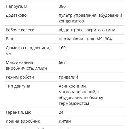
Напруга, В
380
Додатково
пультр управління, вбудований
конденсатор
Робоче колесо
відцентрове закритого типу
Вал
нержавіюча сталь AISI 304
Діаметр свердловини,
160
мм
Максимальна
667
виробничість, л/мин
Режим роботи
тривалий
Тип двигуна
Асинхронний,
маслонаповнений, з
вбудованим в обмотку
термозахистом
Гарантія, міс
24
Країна виробник
Китай