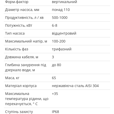
Форм-фактор
вертикальний
Діаметр насоса, мм
понад 110
Продуктивність, л / хв
500-1000
Потужність, кВт
6-8
Тип насоса
відцентровий
Максимальний напір, м
100-200
Кількість фаз
трифазний
Довжина кабеля, м
3
Глибина занурення під
до 80
дзеркало води, м
Маса, кг
65
Матеріал корпуса
нержавіюча сталь AISI 304
Максимальна
+35
температура рідини, що
перекачується, ° C
Ступінь захисту
IP68