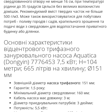
свердловинного отвору не менше 16 см, при температурі
рідини до 35 градусів Цельсія без великих волокнистих
домішок. Рекомендуємий вміст твердих часток не більше
500 г/м3. Може також використовуватися для побутових
потреб - поливу городів і садів, крапельного зрошення та
подачі води з свердловин для водопостачання приватного
будинку або ділянки.
Основні характеристики
відцентрового трифазного
занурювального насоса Aquatica
(Dongyin) 7776453 7,5 кВт; H=104
метри; 665 літрів на хвилину; Ø151
мм
Зовнішній діаметр
насоса трифазного
: 151 мм;
Гарантія: 1,5 року;
Мінімальний діаметр свердловини: 160 мм;
Кабель насоса має довжину: 3 м;
Діаметр приєднувальних патрубків: 3 дюйми;
Потужність: 5,5 кВт;