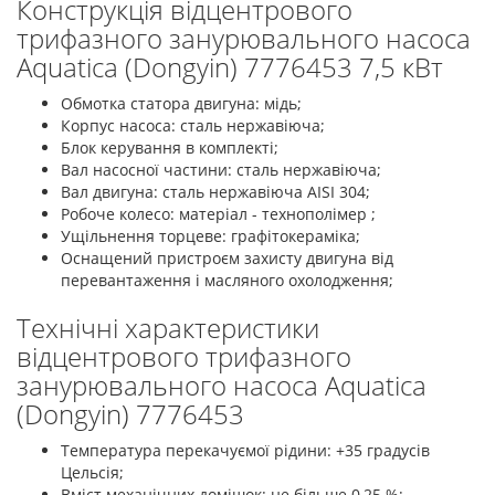
Конструкція відцентрового
трифазного занурювального насоса
Aquatica (Dongyin) 7776453 7,5 кВт
Обмотка статора двигуна: мідь;
Корпус насоса: сталь нержавіюча;
Блок керування в комплекті;
Вал насосної частини: сталь нержавіюча;
Вал двигуна: сталь нержавіюча AISI 304;
Робоче колесо: матеріал - технополімер ;
Ущільнення торцеве: графітокераміка;
Оснащений пристроєм захисту двигуна від
перевантаження і масляного охолодження;
Технічні характеристики
відцентрового трифазного
занурювального насоса Aquatica
(Dongyin) 7776453
Температура перекачуємої рідини: +35 градусів
Цельсія;
Вміст механічних домішок: не більше 0,25 %;