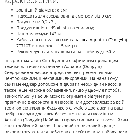
характеристики:
Зовнішній діаметр: 8 см;
Підходить для свердловин діаметром від 9 см;
Потужність: 0,9 кВт;
Продуктивність: 45 літрів на хвилину;
Напір максмум: 143 м;
Кабель насоса має довжину
насоса Aquatica (Dongyin)
777107 в комплекті: 1,5 метра;
Рекомендується занурювати на глибину до 60 м.
Інтернет-магазин Світ Буріння є офійійним продавцем
техніки для водопостачання Aquatica (Dongyin).
Свердловинні насоси апредставлені трьома типами:
центробіжними, шнековими, вихровими. На нанашому
сайті менеджер допоможе підібрати необхідний насос, а
также інше насосне обладнвння, якщо у цьому є потрба.
Також тільки у нас Ви можете отримати відгуки про
практичне використання насосів. Ми доставляємо за всій
територією України будь-якою службою доставки на Ваш
вибір. Послуга доставки безкоштовна для насосів ТМ
Aquatica (Dongyin).Найбільш продуктивним та зносостійким
є центробіжний насос. Шнековий та вихровий краще
використовувати для побутових цілей: поливу, набору води