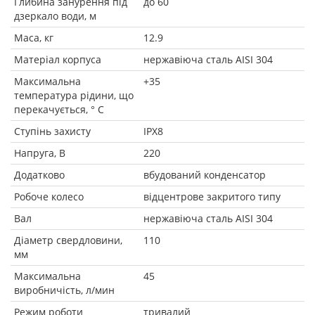
Глибина занурення під
до 60
дзеркало води, м
Маса, кг
12.9
Матеріал корпуса
нержавіюча сталь AISI 304
Максимальна
+35
температура рідини, що
перекачується, ° C
Ступінь захисту
IPX8
Напруга, В
220
Додатково
вбудований конденсатор
Робоче колесо
відцентрове закритого типу
Вал
нержавіюча сталь AISI 304
Діаметр свердловини,
110
мм
Максимальна
45
виробничість, л/мин
Режим роботи
тривалий