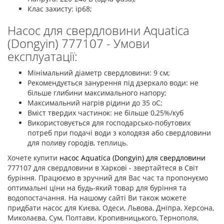
Клас захисту: ip68;
Насос для свердловини Aquatica
(Dongyin) 777107 - Умови
експлуатації:
Мінімальний діаметр свердловини: 9 см;
Рекомендується занурення під дзеркало води: не
більше глибини максимального напору;
Максимальний нагрів рідини до 35 оС;
Вміст твердих частинок: не більше 0,25%/куб
Використовується для господарсько-побутових
потреб при подачі води з колодязя або свердловини
для поливу городів, теплиць.
Хочете купити
насос Aquatica (Dongyin) для свердловини
777107 для свердловини в Харкові - звертайтеся в Світ
буріння. Працюємо в зручний для Вас час та пропонуємо
оптимальні ціни на будь-який товар для буріння та
водопостачання. На нашому сайті Ви також можете
придбати насос для Києва, Одеси, Львова, Дніпра, Херсона,
Миколаєва, Сум, Полтави, Кропивницького, Тернополя,