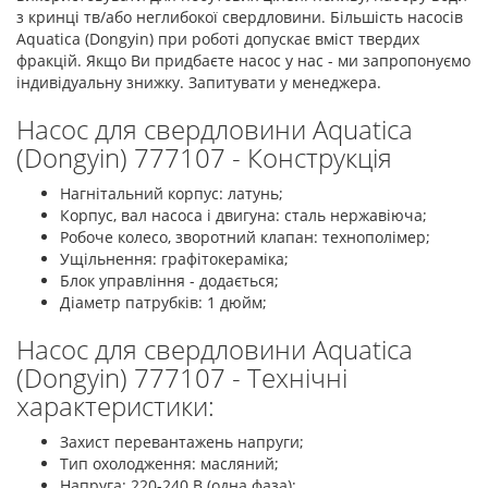
з кринці тв/або неглибокої свердловини. Більшість насосів
Aquatica (Dongyin) при роботі допускає вміст твердих
фракцій. Якщо Ви придбаєте насос у нас - ми запропонуємо
індивідуальну знижку. Запитувати у менеджера.
Насос для свердловини Aquatica
(Dongyin) 777107 - Конструкція
Нагнітальний корпус: латунь;
Корпус, вал насоса і двигуна: сталь нержавіюча;
Робоче колесо, зворотний клапан: технополімер;
Ущільнення: графітокераміка;
Блок управління - додається;
Діаметр патрубків: 1 дюйм;
Насос для свердловини Aquatica
(Dongyin) 777107 - Технічні
характеристики:
Захист перевантажень напруги;
Тип охолодження: масляний;
Напруга: 220-240 В (одна фаза);