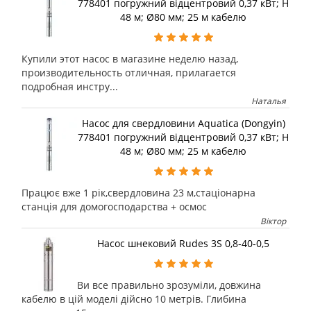
778401 погружний відцентровий 0,37 кВт; H
48 м; Ø80 мм; 25 м кабелю
Купили этот насос в магазине неделю назад,
производительность отличная, прилагается
подробная инстру...
Наталья
Насос для свердловини Aquatica (Dongyin)
778401 погружний відцентровий 0,37 кВт; H
48 м; Ø80 мм; 25 м кабелю
Працює вже 1 рік,свердловина 23 м,стаціонарна
станція для домогосподарства + осмос
Віктор
Насос шнековий Rudes 3S 0,8-40-0,5
Ви все правильно зрозуміли, довжина
кабелю в цій моделі дійсно 10 метрів. Глибина