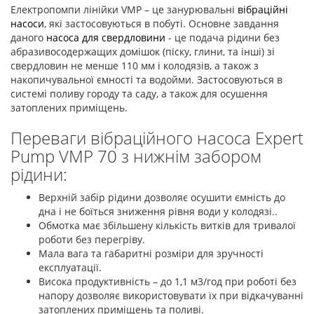
Електропомпи лінійки VMP – це занурювальні
вібраційні
насоси
, які застосовуються в побуті. Основне завдання
даного
насоса для свердловини
- це подача рідини без
абразивосодержащих домішок (піску, глини, та інші) зі
свердловин не менше 110 мм і колодязів, а також з
накопичувальної ємності та водойми. Застосовуються в
системі поливу городу та саду, а також для осушення
затоплених приміщень.
Переваги вібраційного насоса Expert
Pump VMP 70 з нижнім забором
рідини:
Верхній забір рідини дозволяє осушити ємність до
дна і не боїться зниження рівня води у колодязі..
Обмотка має збільшену кількість витків для тривалої
роботи без перегріву.
Мала вага та габаритні розміри для зручності
експлуатації.
Висока продуктивність – до 1,1 м3/год при роботі без
напору дозволяє використовувати їх при відкачуванні
затоплених приміщень та поливі.