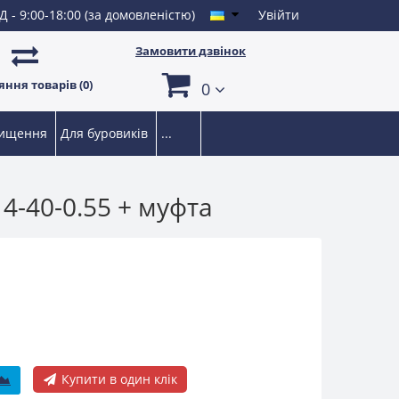
Д - 9:00-18:00 (за домовленістю)
Увійти
Замовити дзвінок
ння товарів (0)
0
чищення
Для буровиків
...
4-40-0.55 + муфта
Купити в один клік