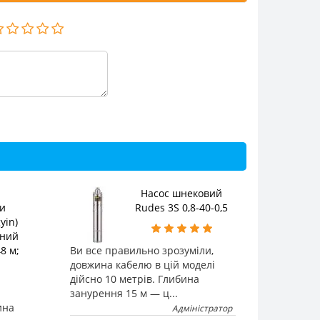
Насос шнековий
и
Rudes 3S 0,8-40-0,5
yin)
жний
8 м;
Ви все правильно зрозуміли,
довжина кабелю в цій моделі
дійсно 10 метрів. Глибина
занурення 15 м — ц...
ина
Адміністратор