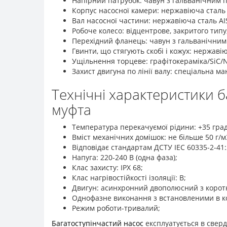
Напірний патрубок: чавун з гальванічним 
Корпус насосної камери: нержавіюча сталь 
Вал насосної частини: нержавіюча сталь AIS
Робоче колесо: відцентрове, закритого типу,
Перехідний фланець: чавун з гальванічним
Гвинти, що стягують скобі і кожух: нержаві
Ущільнення торцеве: графітокераміка/SiC/N
Захист двигуна по лінії валу: спеціальна ма
Технічні характеристики 
муфта
Температура перекачуємої рідини: +35 град
Вміст механічних домішок: не більше 50 г/м
Відповідає стандартам ДСТУ ІЕС 60335-2-41:
Напуга: 220-240 В (одна фаза);
Клас захисту: ІРХ 68;
Клас нагрівостійкості ізоляції: В;
Двигун: асинхронний двополюсний з корот
Однофазне виконання з встановленими в к
Режим роботи-тривалий;
Багатоступінчастий насос
експлуатується в сверд