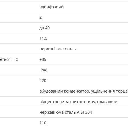
однофазний
2
до 40
11.5
нержавіюча сталь
ться, ° C
+35
IPX8
220
вбудований конденсатор, ущільнення торц
відцентрове закритого типу, плаваюче
нержавіюча сталь AISI 304
110