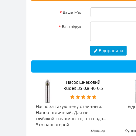
Ваше ім’я:
Ваш відгук
Відправити
Насос шнековий
Rudes 3S 0,8-40-0,5
Насос за такую цену отличный.
від
Напор отличный. Для не
глубокой скважины то, что надо…
Это наш второй...
Купил
Марина