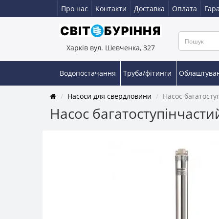
Про нас
Контакти
Доставка
Оплата
Гара
Харків вул. Шевченка, 327
Водопостачання
Труба/фітинги
Облаштува
Насоси для свердловини
Насос багатосту
Насос багатоступінчасти