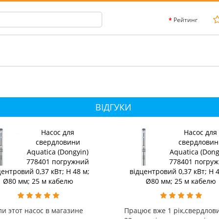
Рейтинг
ВІДГУКИ
Насос для
Насос для
свердловини
свердловин
Aquatica (Dongyin)
Aquatica (Dong
778401 погружний
778401 погру
центровий 0,37 кВт; H 48 м;
відцентровий 0,37 кВт; H 4
Ø80 мм; 25 м кабелю
Ø80 мм; 25 м кабелю
и этот насос в магазине
Працює вже 1 рік,свердлов