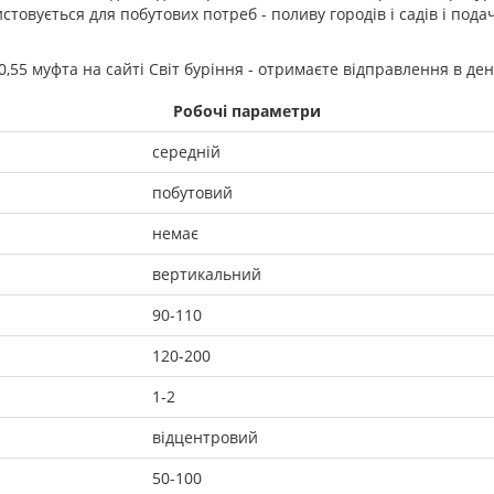
истовується для побутових потреб - поливу городів і садів і по
,55 муфта на сайті Світ буріння - отримаєте відправлення в д
Робочі параметри
середній
побутовий
немає
вертикальний
90-110
120-200
1-2
відцентровий
50-100