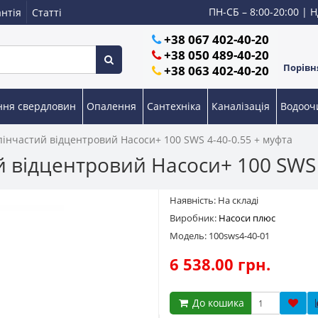
ПН-СБ – 8:00-20:00 | Н
нтія
Статті
+38 067 402-40-20
+38 050 489-40-20
Порівня
+38 063 402-40-20
ння свердловин
Опалення
Сантехніка
Каналізація
Водоо
пінчастий відцентровий Насоси+ 100 SWS 4-40-0.55 + муфта
й відцентровий Насоси+ 100 SWS 
Наявність: На складі
Виробник:
Насоси плюс
Модель: 100sws4-40-01
6 538.00 грн.
До кошика