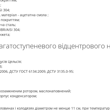
покриттям;
;
I 304;
 матеріал - ацетатна смола ;
 покриттям;
юча сталь;
BR/AISI 304;
нжета;
багатоступеневого відцентрового 
усів Цельсія;
3;
2006, ДСТУ ГОСТ 6134:2009, ДСТУ 3135.0-95;
козамкненим ротором, маслонаповнений;
орпус конденсатором;
ловинах і колодязях діаметром не менше 11 см, при температур