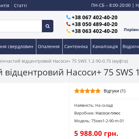
ПН-СБ – 8:00-20:00 | Н
нтія
Статті
+38 067 402-40-20
+38 050 489-40-20
Порівня
+38 063 402-40-20
ння свердловин
Опалення
Сантехніка
Каналізація
Водоо
пінчастий відцентровий Насоси+ 75 SWS 1.2-90-0.75 (муфта)
 відцентровий Насоси+ 75 SWS 1.
Відгуки (1)
Наявність: На складі
Виробник:
Насоси плюс
Модель: 75sws1-2-90-m-01
5 988.00 грн.