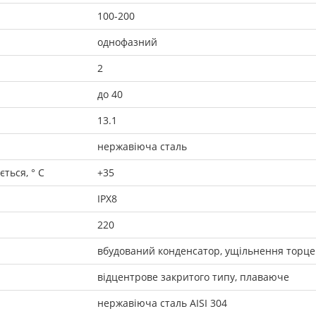
100-200
однофазний
2
до 40
13.1
нержавіюча сталь
ться, ° C
+35
IPX8
220
вбудований конденсатор, ущільнення торц
відцентрове закритого типу, плаваюче
нержавіюча сталь AISI 304