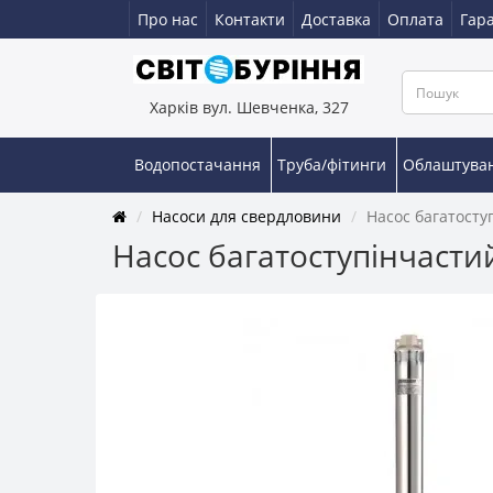
Про нас
Контакти
Доставка
Оплата
Гара
Харків вул. Шевченка, 327
Водопостачання
Труба/фітинги
Облаштува
Насоси для свердловини
Насос багатосту
Насос багатоступінчастий