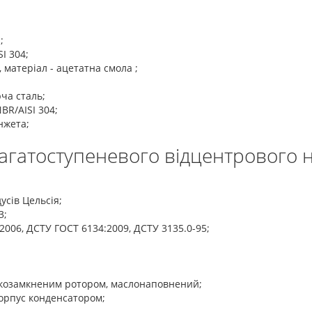
;
I 304;
 матеріал - ацетатна смола ;
юча сталь;
BR/AISI 304;
нжета;
багатоступеневого відцентрового 
усів Цельсія;
3;
2006, ДСТУ ГОСТ 6134:2009, ДСТУ 3135.0-95;
козамкненим ротором, маслонаповнений;
орпус конденсатором;