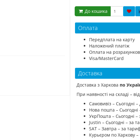
До кошика
Оплата
Передплата на карту
Наложений платіж
Оплата на розрахунков
Visa/MasterCard
Доставка
Доставка з Харкова
по Украї
При наявності на складі – в
Самовивіз – Сьогодні – 
Нова пошта – Сьогодні
УкрПошта – Сьогодні –
Justin – Сьогодні – за
SAT – Завтра – за тар
Курьєром по Харкову –