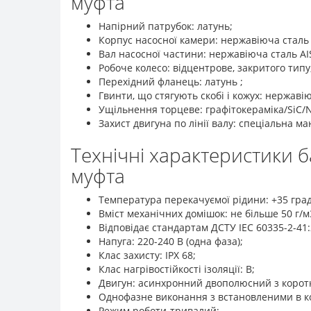
муфта
Напірний патрубок: латунь;
Корпус насосної камери: нержавіюча сталь 
Вал насосної частини: нержавіюча сталь AIS
Робоче колесо: відцентрове, закритого типу,
Перехідний фланець: латунь ;
Гвинти, що стягують скобі і кожух: нержаві
Ущільнення торцеве: графітокераміка/SiC/N
Захист двигуна по лінії валу: спеціальна ма
Технічні характеристики 
муфта
Температура перекачуємої рідини: +35 град
Вміст механічних домішок: не більше 50 г/м
Відповідає стандартам ДСТУ ІЕС 60335-2-41:
Напуга: 220-240 В (одна фаза);
Клас захисту: ІРХ 68;
Клас нагрівостійкості ізоляції: В;
Двигун: асинхронний двополюсний з корот
Однофазне виконання з встановленими в к
Режим роботи-тривалий;