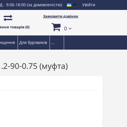
Д - 9:00-18:00 (за домовленістю)
Увійти
Замовити дзвінок
ння товарів (0)
0
чищення
Для буровиків
...
2-90-0.75 (муфта)