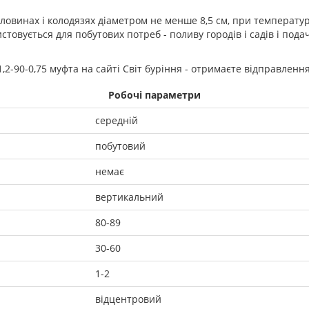
ловинах і колодязях діаметром не менше 8,5 см, при температур
истовується для побутових потреб - поливу городів і садів і по
2-90-0,75 муфта на сайті Світ буріння - отримаєте відправлен
Робочі параметри
середній
побутовий
немає
вертикальний
80-89
30-60
1-2
відцентровий