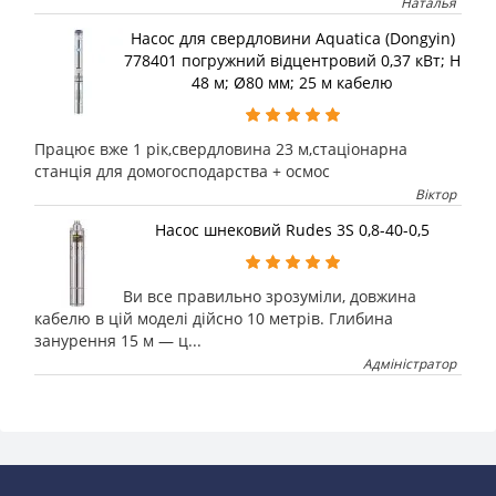
Наталья
Насос для свердловини Aquatica (Dongyin)
778401 погружний відцентровий 0,37 кВт; H
48 м; Ø80 мм; 25 м кабелю
Працює вже 1 рік,свердловина 23 м,стаціонарна
станція для домогосподарства + осмос
Віктор
Насос шнековий Rudes 3S 0,8-40-0,5
Ви все правильно зрозуміли, довжина
кабелю в цій моделі дійсно 10 метрів. Глибина
занурення 15 м — ц...
Адміністратор