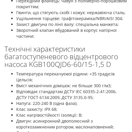
Перехідний фланець: чавун з полімерно-порошковим
покриттям;
Гвинти, що стягують скобі і кожух: нержавіюча сталь;
Ущільнення торцеве: графітокераміка/NBR/AISI 304;
Захист двигуна по лінії валу: спеціальна манжета;
Зворотний клапан вбудований в корпус напірної
частини;
Технічні характеристики
багатоступеневого відцентрового
насоса KGB100QJD6-60/15-1,5 D
Температура перекачуємої рідини: +35 градусів
Цельсія;
Вміст механічних домішок: не більше 300 г/м3;
Відповідає стандартам ДСТУ ІЕС 60335-2-41:2006,
ДСТУ ГОСТ 6134:2009, ДСТУ 3135.0-95;
Напуга: 220-240 В (одна фаза);
Клас захисту: ІРХ 68;
Клас нагрівостійкості ізоляції: В;
Двигун: асинхронний двополюсний з
короткозамкненим ротором, маслонаповнений;