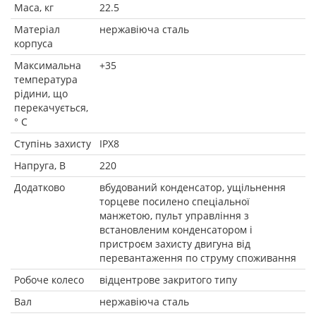
Маса, кг
22.5
Матеріал
нержавіюча сталь
корпуса
Максимальна
+35
температура
рідини, що
перекачується,
° C
Ступінь захисту
IPX8
Напруга, В
220
Додатково
вбудований конденсатор, ущільнення
торцеве посилено спеціальної
манжетою, пульт управління з
встановленим конденсатором і
пристроєм захисту двигуна від
перевантаження по струму споживання
Робоче колесо
відцентрове закритого типу
Вал
нержавіюча сталь