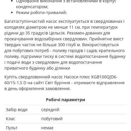
Однофазне виконання з встановленими в корпус
конденсатором;
Режим роботи-тривалий;
Багатоступінчастий насос експлуатується в свердловинах і
колодязях діаметром не менше 11 см, при температури
рідини до 35 градусів Цельсія. Рекомен-дованих для
прокачування водозабірних свердловин. Прийнятне вміст
твердих часток не більше 300 г/куб м. Використовується
для побутових потреб - поливу городів і садів, крапельного
поливу, підтримки тиску в системі водопостачання будинку
і подачі води з свердловин для водопостачання
приватного будинку або ділянки
Купіть свердловинний насос Насоси плюс KGB100QJD6-
60/15-1,5 D на сайті Світ буріння - отримаєте відправлення
в день оформлення замовлення.
Робочі параметри
Забір води
середній
Клас
побутовий
Пульт
немає