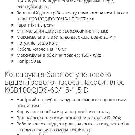
прокачування водозабірних свердловин перед
експлуатацією ;
Зовнішній діаметр
багатоступінчатого насоса
Насоси
плюс KGB100QJD6-60/15-1,5 D: 97 мм;
Гарантія: 1,5 року.;
Мінімальний діаметр свердловини: 110 мм;
Максимальна глибина до дзеркала води: 20 м.;
Потужність: 2,3 кВт.;
Кабель живлення: 10 м;
Максимальна об'ємна подача: 166,7 л/хв.
Напір: 90 м.
Конструкція багатоступеневого
відцентрового насоса Насоси плюс
KGB100QJD6-60/15-1,5 D
Напірний патрубок: чавун з полімерно-порошковим
покриттям;
Корпус насосної камери: нержавіюча сталь ;
Вал насосної частини: нержавіюча сталь AISI 304;
Робоче колесо: відцентрове, закритого типу, матеріал
– термопластична смола технічна ;