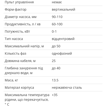
Пульт управління
немає
Форм-фактор
вертикальний
Діаметр насоса, мм
90-110
Продуктивність, л / хв
60-100
Потужність, кВт
0-1
Тип насоса
відцентровий
Максимальний напір, м
до 50
Кількість фаз
однофазний
Довжина кабеля, м
25
Глибина занурення під
до 40
дзеркало води, м
Маса, кг
13.5
Матеріал корпуса
нержавіюча сталь
Максимальна температура
+35
рідини, що перекачується,
° C