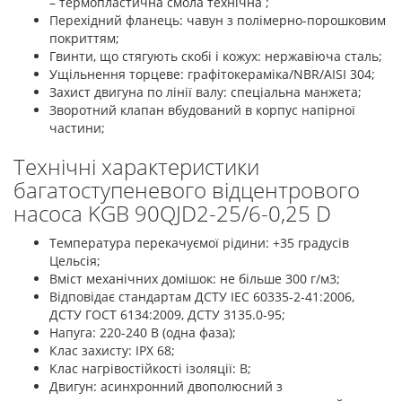
– термопластична смола технічна ;
Перехідний фланець: чавун з полімерно-порошковим
покриттям;
Гвинти, що стягують скобі і кожух: нержавіюча сталь;
Ущільнення торцеве: графітокераміка/NBR/AISI 304;
Захист двигуна по лінії валу: спеціальна манжета;
Зворотний клапан вбудований в корпус напірної
частини;
Технічні характеристики
багатоступеневого відцентрового
насоса KGB 90QJD2-25/6-0,25 D
Температура перекачуємої рідини: +35 градусів
Цельсія;
Вміст механічних домішок: не більше 300 г/м3;
Відповідає стандартам ДСТУ ІЕС 60335-2-41:2006,
ДСТУ ГОСТ 6134:2009, ДСТУ 3135.0-95;
Напуга: 220-240 В (одна фаза);
Клас захисту: ІРХ 68;
Клас нагрівостійкості ізоляції: В;
Двигун: асинхронний двополюсний з