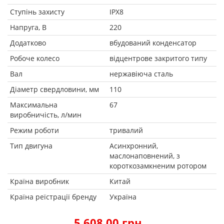
Ступінь захисту
IPX8
Напруга, В
220
Додатково
вбудований конденсатор
Робоче колесо
відцентрове закритого типу
Вал
нержавіюча сталь
Діаметр свердловини, мм
110
Максимальна
67
виробничість, л/мин
Режим роботи
тривалий
Тип двигуна
Асинхронний,
маслонаповнений, з
короткозамкненим ротором
Країна виробник
Китай
Країна реїстрації бренду
Україна
5 608.00 грн.