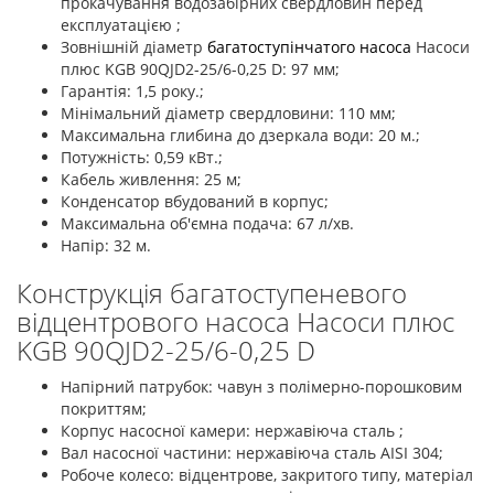
прокачування водозабірних свердловин перед
експлуатацією ;
Зовнішній діаметр
багатоступінчатого насоса
Насоси
плюс KGB 90QJD2-25/6-0,25 D: 97 мм;
Гарантія: 1,5 року.;
Мінімальний діаметр свердловини: 110 мм;
Максимальна глибина до дзеркала води: 20 м.;
Потужність: 0,59 кВт.;
Кабель живлення: 25 м;
Конденсатор вбудований в корпус;
Максимальна об'ємна подача: 67 л/хв.
Напір: 32 м.
Конструкція багатоступеневого
відцентрового насоса Насоси плюс
KGB 90QJD2-25/6-0,25 D
Напірний патрубок: чавун з полімерно-порошковим
покриттям;
Корпус насосної камери: нержавіюча сталь ;
Вал насосної частини: нержавіюча сталь AISI 304;
Робоче колесо: відцентрове, закритого типу, матеріал