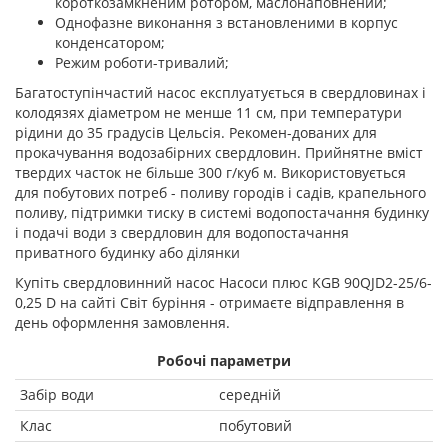
короткозамкненим ротором, маслонаповнений;
Однофазне виконання з встановленими в корпус
конденсатором;
Режим роботи-тривалий;
Багатоступінчастий насос експлуатується в свердловинах і
колодязях діаметром не менше 11 см, при температури
рідини до 35 градусів Цельсія. Рекомен-дованих для
прокачування водозабірних свердловин. Прийнятне вміст
твердих часток не більше 300 г/куб м. Використовується
для побутових потреб - поливу городів і садів, крапельного
поливу, підтримки тиску в системі водопостачання будинку
і подачі води з свердловин для водопостачання
приватного будинку або ділянки
Купіть свердловинний насос Насоси плюс KGB 90QJD2-25/6-
0,25 D на сайті Світ буріння - отримаєте відправлення в
день оформлення замовлення.
Робочі параметри
Забір води
середній
Клас
побутовий