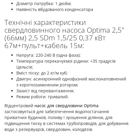
Діаметр патрубка: 1 дюйм;
Наявність вбудованого конденсатора
Технічні характеристики
свердловинного насоса Optima 2,5"
(66мм) 2,5 SDm 1,5/25 0,37 кВт
67м+пульт+кабель 15м:
Напруга: 220-240 В (одна фаза);
Температура перекачуємої рідини: +35 градусів
Цельсія;
Вміст піску: до 2 кг/м куб;
Двигун: асинхронний однофазний маслонаповнений
з короткозамкненим ротором;
Захист від перевантаження;
Режим роботи: тривалий.
Відцентровий
насос для свердловини Optima
застосовується для забезпечення водопостачання
приватних будинків, поливу і зрошення ділянок, для
підвищення тиску в системах трубопроводів, для добування
води з резервуарів, свердловин, колодязів.