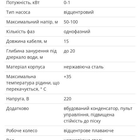
Потужність, кВт
0-1
Тип насоса
відцентровий
Максимальний напір, м
50-100
Кількість фаз
однофазний
Довжина кабеля, м
15
Глибина занурення під
до 20
дзеркало води, м
Матеріал корпуса
нержавіюча сталь
Максимальна
+35
температура рідини, що
перекачується, ° C
Напруга, В
220
Додатково
вбудований конденсатор, пульт
управління, підвищена
стійкість до піску
Робоче колесо
відцентрове плаваюче