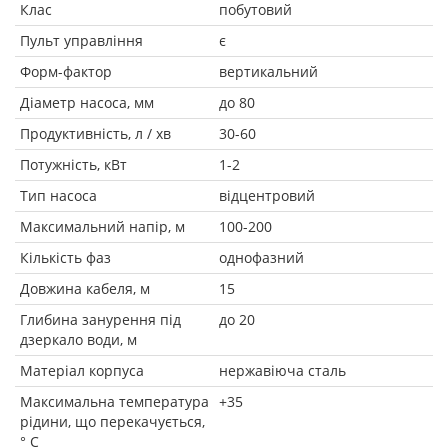
Клас
побутовий
Пульт управління
є
Форм-фактор
вертикальний
Діаметр насоса, мм
до 80
Продуктивність, л / хв
30-60
Потужність, кВт
1-2
Тип насоса
відцентровий
Максимальний напір, м
100-200
Кількість фаз
однофазний
Довжина кабеля, м
15
Глибина занурення під
до 20
дзеркало води, м
Матеріал корпуса
нержавіюча сталь
Максимальна температура
+35
рідини, що перекачується,
° C