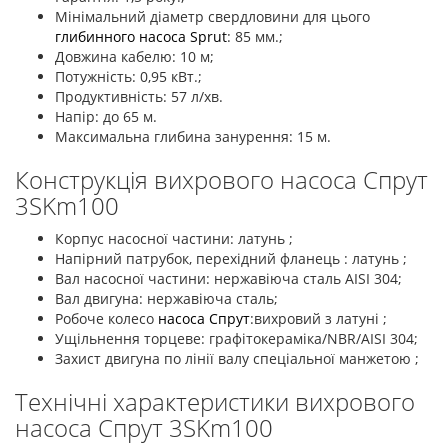
Мінімальний діаметр свердловини для цього
глибинного насоса Sprut
: 85 мм.;
Довжина кабелю: 10 м;
Потужність: 0,95 кВт.;
Продуктивність: 57 л/хв.
Напір: до 65 м.
Максимальна глибина занурення: 15 м.
Конструкція вихрового насоса Спрут
3SKm100
Корпус насосної частини: латунь ;
Напірний патрубок, перехідний фланець : латунь ;
Вал насосної частини: нержавіюча сталь AISI 304;
Вал двигуна: нержавіюча сталь;
Робоче колесо
насоса Спрут
:вихровий з латуні ;
Ущільнення торцеве: графітокераміка/NBR/AISI 304;
Захист двигуна по лінії валу спеціальної манжетою ;
Технічні характеристики вихрового
насоса Спрут 3SKm100