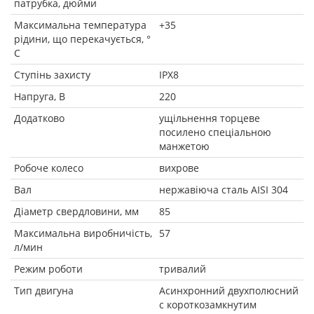
патрубка, дюйми
Максимальна температура
+35
рідини, що перекачується, °
C
Ступінь захисту
IPX8
Напруга, В
220
Додатково
ущільнення торцеве
посилено спеціальною
манжетою
Робоче колесо
вихрове
Вал
нержавіюча сталь AISI 304
Діаметр свердловини, мм
85
Максимальна виробничість,
57
л/мин
Режим роботи
тривалий
Тип двигуна
Асинхронний двухполюсний
с короткозамкнутим