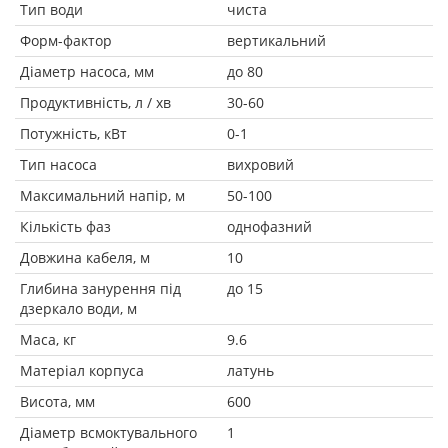
Тип води
чиста
Форм-фактор
вертикальний
Діаметр насоса, мм
до 80
Продуктивність, л / хв
30-60
Потужність, кВт
0-1
Тип насоса
вихровий
Максимальний напір, м
50-100
Кількість фаз
однофазний
Довжина кабеля, м
10
Глибина занурення під
до 15
дзеркало води, м
Маса, кг
9.6
Матеріал корпуса
латунь
Висота, мм
600
Діаметр всмоктувального
1