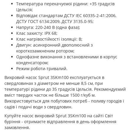
Температура перекачуємої рідини: +35 градусів
Цельсія;
Відповідає стандартам ДСТУ ІЕС 60335-2-41:2006,
ДСТУ ГОСТ 6134:2009, ДСТУ 3135.0-95;
Напруга: 220-240 В (одна фаза);
Клас захисту: ІРХ 68;
Клас нагрівостійкості ізоляції: В;
Двигун: асинхронний двополюсний з
короткозамкненим ротором;
Однофазне виконання з встановленими в корпус
конденсатором;
Режим роботи-тривалий.
Вихровий насос Sprut 3SKm100 експлуатується в
свердловинах з діаметром не менше 8,5 см, при
температурі рідини до 35 градусів Цельсія. Рекомендуємий
вміст твердих часток не більше 1500 г/куб м.
Використовується для побутових потреб - поливу городів і
садів і подачі води з свердловин.
Купуйте насос вихровий Sprut 3SKm100 на сайті Світ
буріння - отримаєте відправлення в день оформлення
замовлення.