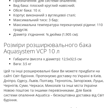
Призначення: для системи опалення;
Вид бака: плоский круглий навісний;
Обсяг бака: 10 л;
Корпус виконаний з вуглецевої сталі;
Максимальний тиск: 3 бар;
Максимальна температура перекачуємої рідини: 110
градусів;
Діаметр з'єднання: ¾ дюйма (1,905 см);
Розміри розширювального бака
Aquasystem VCP 10 л
Габарити (висота х діаметр): 12,5х32,5 см
Вага: 3,5 кг
Цей та інші розширювальні баки Ви можете придбати на
сайті Світ буріння. Пропонуємо доставку по Україні в Київ,
Дніпро, Одесу, Львів, Полтаву, Тернопіль, Запоріжжя, Луцьк,
Чернігів, Суми, Черкаси, Миколаїв та інші міста України
Новою поштою та іншими перевізниками. Для баків
системи опалення Aquatica – безкоштовна доставка від Світ
буріння.