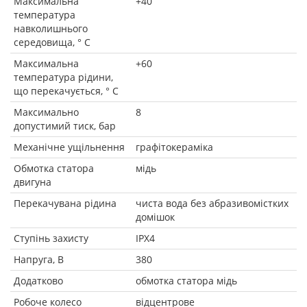
Максимальна
+40
температура
навколишнього
середовища, ° C
Максимальна
+60
температура рідини,
що перекачується, ° C
Максимально
8
допустимий тиск, бар
Механічне ущільнення
графітокераміка
Обмотка статора
мідь
двигуна
Перекачувана рідина
чиста вода без абразивомістких
домішок
Ступінь захисту
IPX4
Напруга, В
380
Додатково
обмотка статора мідь
Робоче колесо
відцентрове