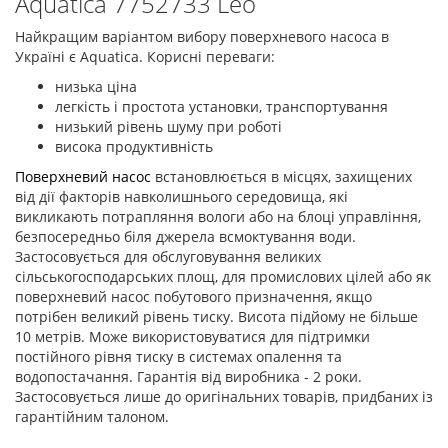
Aquatica 7752733 Leo
Найкращим варіантом вибору поверхневого насоса в
Україні є Aquatica. Корисні переваги: ​​
низька ціна
легкість і простота установки, транспортування
низький рівень шуму при роботі
висока продуктивність
Поверхневий насос
встановлюється в місцях, захищених
від дії факторів навколишнього середовища, які
викликають потрапляння вологи або на блоці управління,
безпосередньо біля джерела всмоктування води.
Застосовується для обслуговування великих
сільськогосподарських площ, для промислових цілей або як
поверхневий насос побутового призначення, якщо
потрібен великий рівень тиску. Висота підйому не більше
10 метрів. Може використовуватися для підтримки
постійного рівня тиску в системах опалення та
водопостачання. Гарантія від виробника - 2 роки.
Застосовується лише до оригінальних товарів, придбаних із
гарантійним талоном.