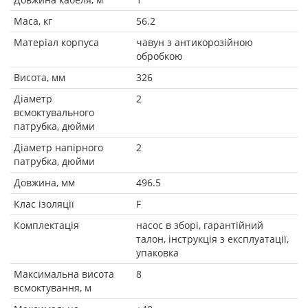
Маса, кг
56.2
Матеріал корпуса
чавун з антикорозійною
обробкою
Висота, мм
326
Діаметр
2
всмоктувального
патрубка, дюйми
Діаметр напірного
2
патрубка, дюйми
Довжина, мм
496.5
Клас ізоляції
F
Комплектація
насос в зборі, гарантійний
талон, інструкція з експлуатації,
упаковка
Максимальна висота
8
всмоктування, м