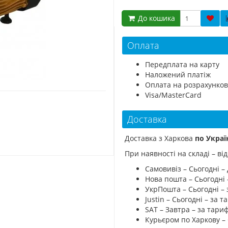
До кошика
Оплата
Передплата на карту
Наложений платіж
Оплата на розрахунков
Visa/MasterCard
Доставка
Доставка з Харкова
по Украї
При наявності на складі – в
Самовивіз – Сьогодні – 
Нова пошта – Сьогодні
УкрПошта – Сьогодні –
Justin – Сьогодні – за
SAT – Завтра – за тар
Курьєром по Харкову –