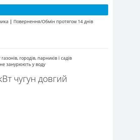
бника
|
Повернення/Обмін протягом 14 днів
зонів, городів, парників і садів
 не занурюють у воду
кВт чугун довгий