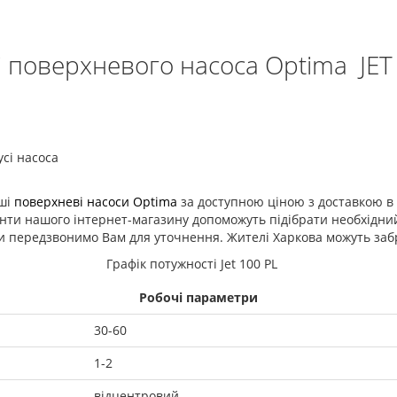
 поверхневого насоса Optima JET 
усі насоса
нші
поверхневі насоси Optima
за доступною ціною з доставкою в 
анти нашого інтернет-магазину допоможуть підібрати необхідни
 передзвонимо Вам для уточнення. Жителі Харкова можуть забра
Робочі параметри
30-60
1-2
відцентровий