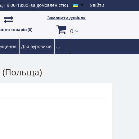
Д - 9:00-18:00 (за домовленістю)
Увійти
Замовити дзвінок
ння товарів (0)
0
чищення
Для буровиків
...
й (Польща)