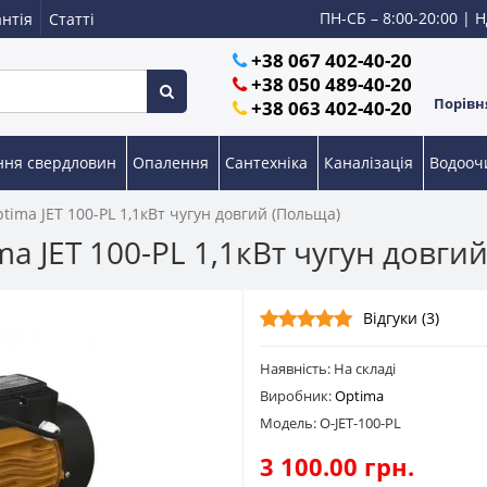
ПН-СБ – 8:00-20:00 | Н
нтія
Статті
+38 067 402-40-20
+38 050 489-40-20
Порівня
+38 063 402-40-20
ння свердловин
Опалення
Сантехніка
Каналізація
Водоо
ima JET 100-PL 1,1кВт чугун довгий (Польща)
a JET 100-PL 1,1кВт чугун довги
Відгуки (3)
Наявність: На складі
Виробник:
Optima
Модель: O-JET-100-PL
3 100.00 грн.