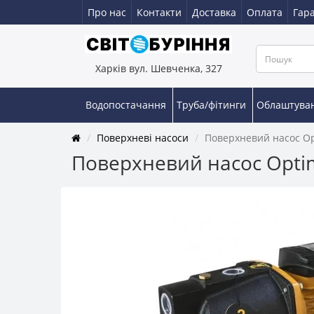
Про нас
Контакти
Доставка
Оплата
Гара
Харків вул. Шевченка, 327
Водопостачання
Труба/фітинги
Облаштува
Поверхневі насоси
Поверхневий насос Opt
Поверхневий насос Optim