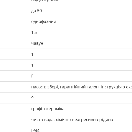
до 50
однофазний
1,5
чавун
1
1
F
насос в зборі, гарантійний талон, інструкція з ек
9
графітокераміка
чиста вода, хімічно неагресивна рідина
IP44