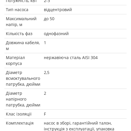
Потужність, кВт
2-3
Тип насоса
відцентровий
Максимальний
до 50
напір, м
Кількість фаз
однофазний
Довжина кабеля,
1
м
Матеріал
нержавіюча сталь AISI 304
корпуса
Діаметр
2,5
всмоктувального
патрубка, дюйми
Діаметр
2
напірного
патрубка, дюйми
Клас ізоляції
F
Комплектація
насос в зборі, гарантійний талон,
інструкція з експлуатації, упаковка