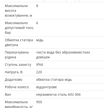
Максимальна
8
висота
всмоктування, м
Максимально
6
допустимий тиск,
бар
Обмотка статора
мідь
двигуна
Перекачувана
чиста вода без абразивомістких
рідина
домішок
Ступінь захисту
IPX4
Напруга, В
220
Додатково
обмотка статора мідь
Робоче колесо
відцентрове
Вал
нержавіюча сталь AISI 304
Максимальна
950
виробничість, л/