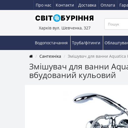
Про нас
Контакти
Доставка
Оплата
Гара
Харків вул. Шевченка, 327
Водопостачання
Труба/фітинги
Облаштува
Сантехніка
Змішувач для ванни Aquatica 
Змішувач для ванни Aqua
вбудований кульовий