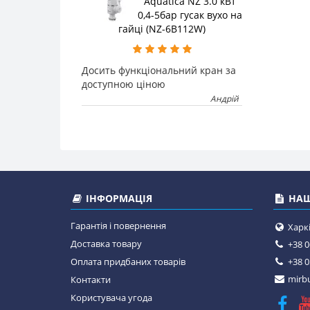
Aquatica NZ 3.0 кВт
0,4-5бар гусак вухо на
гайці (NZ-6B112W)
Досить функціональний кран за
доступною ціною
Андрій
ІНФОРМАЦІЯ
НАШ
Гарантія і повернення
Харкі
Доставка товару
+38 0
Оплата придбаних товарів
+38 0
mirbu
Контакти
Користувача угода