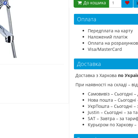
До кошика
Оплата
Передплата на карту
Наложений платіж
Оплата на розрахунков
Visa/MasterCard
Доставка
Доставка з Харкова
по Украї
При наявності на складі – в
Самовивіз – Сьогодні – 
Нова пошта – Сьогодні
УкрПошта – Сьогодні –
Justin – Сьогодні – за
SAT – Завтра – за тар
Курьєром по Харкову –