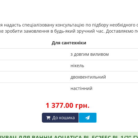
ня надасть спеціалізовану консультацію по підбору необхідного
е зробити замовлення в будь-який зручний час. Доставляємо по 
Для сантехніки
з довгим виливом
нікель
двохвентильний
настінний
1 377.00 грн.
До кошика
УВАЧ ДЛЯ ВАННИ AQUATICA PL-5C255C PL 1/2"