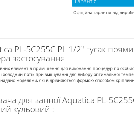
Гарантія
Офіційна гарантія від виро
tica PL-5C255C PL 1/2" гусак пря
ера застосування
вних елементів приміщення для виконання процедур по особисті
і холодний потік при змішуванні для вибору оптимальної темпе
 надано моделями, які відрізняються формою способом кріпленн
ача для ванної Aquatica PL-5C255C
ий кульовий :