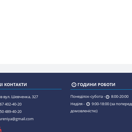
І КОНТАКТИ
ГОДИНИ РОБОТИ
Понеділок-субота -
8:00-20:00
в вул. Шевченка, 327
Неділя -
9:00-18:00 (за попере
67 402-40-20
домовленістю)
50 489-40-20
reniya@gmail.com