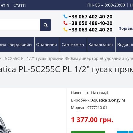
ПН-СБ – 8:00-20:00 | Н
нтія
Статті
+38 067 402-40-20
+38 050 489-40-20
Порівня
+38 063 402-40-20
ння свердловин
Опалення
Сантехніка
Каналізація
Водоо
PL-5C255C PL 1/2" гусак прямий 350мм дивертор вбудований ку
tica PL-5C255C PL 1/2" гусак пр
Наявність: На складі
Виробник:
Aquatica (Dongyin)
Модель: 9777210-01
1 377.00 грн.