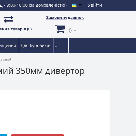
Д - 9:00-18:00 (за домовленістю)
Увійти
Замовити дзвінок
ння товарів (0)
0
чищення
Для буровиків
...
льовий
ямий 350мм дивертор