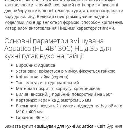
контролювати гарячий і холодний потік при змішуванні
для вибору оптимальної температури, а також направляти
воду до виливу. Великий спектр змішувачів надано
моделями, які відрізняються формою, способом кріплення,
матеріалом виготовлення і іншими характеристиками.
Основні параметри змішувача
Aquatica (HL-4B130C) HL д.35 для
кухні гусак вухо на гайці:
Виробник: Aquatica
Установка: врізається в мийку, фіксується гайкою
Кріплення: гайка (корона)
Тип змішувача: одноважільний
Матеріал покриття корпусу: хромоникель
Вилив: високий, J-подібний поворотний на 360°
Картридж: кераміка діаметром 35 мм
В комплект входять 2 гнучких підведення ½ дюйма х
М10 х 400 мм
Гарантія: 36 міс
Бажаєте купити
змішувач для кухні Aquatica
- Світ буріння