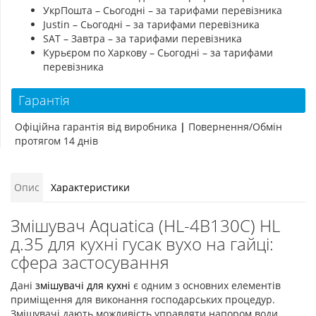
УкрПошта – Сьогодні – за тарифами перевізника
Justin – Сьогодні – за тарифами перевізника
SAT – Завтра – за тарифами перевізника
Курьєром по Харкову – Сьогодні – за тарифами
перевізника
Гарантія
Офіційна гарантія від виробника
|
Повернення/Обмін
протягом 14 днів
Опис
Характеристики
Змішувач Aquatica (HL-4B130C) HL
д.35 для кухні гусак вухо на гайці:
сфера застосування
Дані
змішувачі для кухні
є одним з основних елементів
приміщення для виконання господарських процедур.
Змішувачі дають можливість управляти напором води,