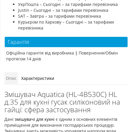
УкрПошта – Сьогодні – за тарифами перевізника
Justin – Сьогодні – за тарифами перевізника
SAT – Завтра – за тарифами перевізника
Курьєром по Харкову – Сьогодні – за тарифами
перевізника
Гарантія
Офіційна гарантія від виробника
|
Повернення/Обмін
протягом 14 днів
Опис
Характеристики
Змішувач Aquatica (HL-4B530C) HL
д.35 для кухні гусак силіконовий на
гайці: сфера застосування
Дані
змішувачі для кухні
є одним з основних елементів
приміщення для виконання господарських процедур.
Змішувачі дають можливість управляти напором води,