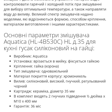
контролювати гарячий і холодний потік при змішуванні
для вибору оптимальної температури, а також направляти
воду до виливу. Великий спектр змішувачів надано
моделями, які відрізняються формою, способом кріплення,
матеріалом виготовлення і іншими характеристиками.
Основні параметри змішувача
Aquatica (HL-4B530C) HL д.35 для
кухні гусак силіконовий на гайці:
Виробник: Aquatica
Установка: врізається в мийку, фіксується гайкою
Кріплення: гайка (корона)
Тип змішувача: одноважільний
Матеріал покриття корпусу: хромоникель
Вилив: силіконовий, високий, гнучкий, регульований
чорний
Картридж: кераміка, діаметр 35 мм
В комплект входять 2 гнучких підведення ½ дюйма х
М10 х 400 мм
Гарантія: 36 міс