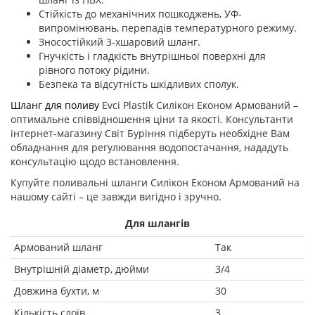
Стійкість до механічних пошкоджень, УФ-
випромінювань, перепадів температурного режиму.
Зносостійкий 3-хшаровий шланг.
Гнучкість і гладкість внутрішньої поверхні для
рівного потоку рідини.
Безпека та відсутність шкідливих сполук.
Шланг для поливу
Evci Plastik Силікон Економ Армований –
оптимальне співвідношення ціни та якості. Консультанти
інтернет-магазину Світ Буріння підберуть необхідне Вам
обладнання для регулювання водопостачання, нададуть
консультацію щодо встановлення.
Купуйте поливальні шланги Силікон Економ Армований на
нашому сайті – це завжди вигідно і зручно.
Для шлангів
Армований шланг
Так
Внутрішній діаметр, дюйми
3/4
Довжина бухти, м
30
Кількість слоїв
3