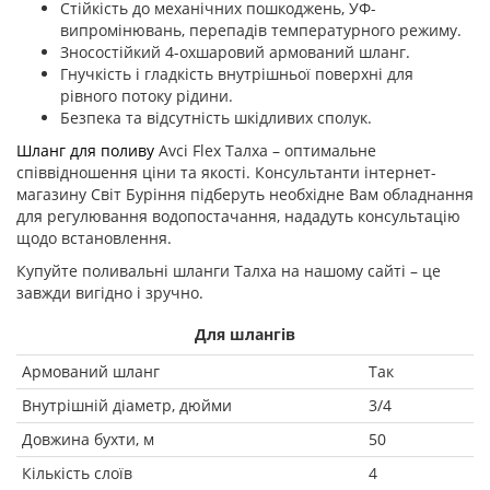
Стійкість до механічних пошкоджень, УФ-
випромінювань, перепадів температурного режиму.
Зносостійкий 4-охшаровий армований шланг.
Гнучкість і гладкість внутрішньої поверхні для
рівного потоку рідини.
Безпека та відсутність шкідливих сполук.
Шланг для поливу
Avci Flex Талха – оптимальне
співвідношення ціни та якості. Консультанти інтернет-
магазину Світ Буріння підберуть необхідне Вам обладнання
для регулювання водопостачання, нададуть консультацію
щодо встановлення.
Купуйте поливальні шланги Талха на нашому сайті – це
завжди вигідно і зручно.
Для шлангів
Армований шланг
Так
Внутрішній діаметр, дюйми
3/4
Довжина бухти, м
50
Кількість слоїв
4