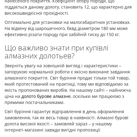
нанесеного покриття. Коефіцієнт опору породи, що
піддається даному долоту, становить 12, що характерно для
високошвидкісної прохідності.
Оптимально для установки на малогабаритних установках.
На відміну від шарошечного, бквд діаметром 180 мм може
ефективно різати породу при забійній тиску до 150 кг.
Що важливо знати при купівлі
алмазних долотьев?
Зверніть увагу на зовнішній вигляд і характеристики –
запорукою нормальної роботи є якісно виконане завдання
алмазного покриття. Світ буріння продає тільки той товар,
який протестований на практиці, тому ми відповідаємо за
якість пропонованих виробів. На нашому сайті – найнижча
ціна на
долото бурове алмазне
, оскільки ми працюємо з
прямими постачальниками.
Світ буріння гарантує відправлення в день оформлення
замовлення, так як весь товар в наявності. Алмазні бурові
долота високої якості – замовляй зараз – у нашому
інтернет-магазині завжди вигідні пропозиції