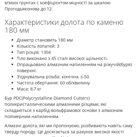
м'яких грунтах c коефіцієнтом міцності за шкалою
Протодьяконова до 12.
Характеристики долота по каменю
180 мм
Діаметр становить 180 мм
Кількість лопатей: 3
Тип різців: 1304
Тіло виконано з 45 сталі високої щільності.
Опрацьовано алмазним напиленням на ріжучій(буря)
поверхні.
З'єднувальна різьба: конічна, з-50
Частота обертання: 60 об/хвилину
Маса: 8,7 кг
Бур PDC(Polycrystalline Diamond Cutters)
поликристаллическими алмазними різцями, які
складаються з карбід-вольфрамової основи з алмазним
полімерним напиленням.
Алмазні долота, які ми пропонуємо, розбивають навіть саму
тверду породу. Це досягається за рахунок високої якості