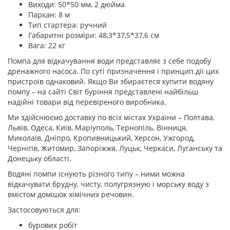
Виходи: 50*50 мм, 2 дюйма
Паркан: 8 м
Тип стартера: ручний
Габаритні розміри: 48,3*37,5*37,6 см
Вага: 22 кг
Помпа для відкачування води представляє з себе подобу
дренажного насоса. По суті призначення і принцип дії цих
пристроїв однаковий. Якщо Ви збираєтеся купити водяну
помпу – на сайті Світ буріння представлені найбільш
надійні товари від перевіреного виробника.
Ми здійснюємо доставку по всіх містах України – Полтава,
Львів, Одеса, Київ, Маріуполь, Тернопіль, Вінниця,
Миколаїв, Дніпро, Кропивницький, Херсон, Ужгород,
Чернігів, Житомир, Запоріжжя, Луцьк, Черкаси, Луганську та
Донецьку області.
Водяні помпи існують різного типу – ними можна
відкачувати брудну, чисту, полугрязную і морську воду з
вмістом домішок хімічних речовин.
Застосовуються для:
бурових робіт