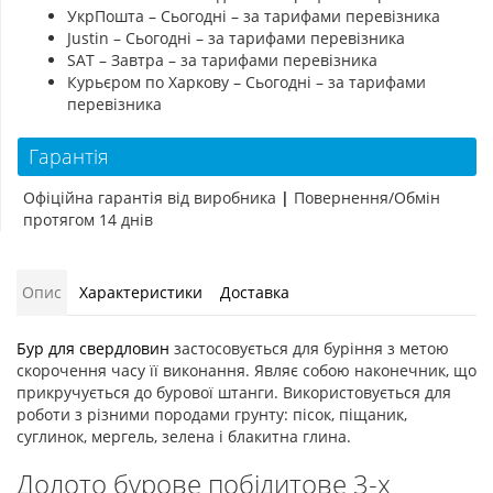
УкрПошта – Сьогодні – за тарифами перевізника
Justin – Сьогодні – за тарифами перевізника
SAT – Завтра – за тарифами перевізника
Курьєром по Харкову – Сьогодні – за тарифами
перевізника
Гарантія
Офіційна гарантія від виробника
|
Повернення/Обмін
протягом 14 днів
Опис
Характеристики
Доставка
Бур для свердловин
застосовується для буріння з метою
скорочення часу її виконання. Являє собою наконечник, що
прикручується до бурової штанги. Використовується для
роботи з різними породами грунту: пісок, піщаник,
суглинок, мергель, зелена і блакитна глина.
Долото бурове побідитове 3-х