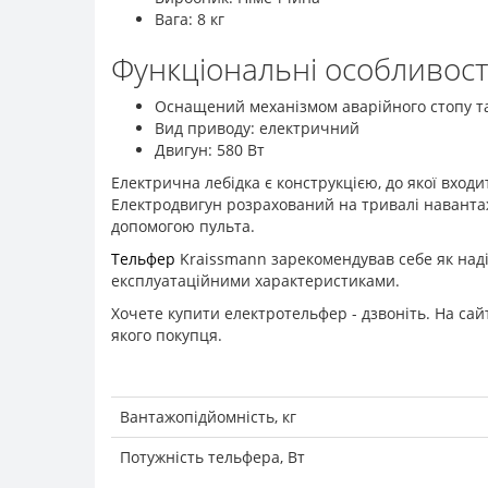
Вага: 8 кг
Функціональні особливост
Оснащений механізмом аварійного стопу та 
Вид приводу: електричний
Двигун: 580 Вт
Електрична лебідка є конструкцією, до якої входит
Електродвигун розрахований на тривалі навантаж
допомогою пульта.
Тельфер
Kraissmann зарекомендував себе як наді
експлуатаційними характеристиками.
Хочете купити електротельфер - дзвоніть. На сай
якого покупця.
Вантажопідйомність, кг
Потужність тельфера, Вт