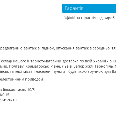
Гарантія
Офіційна гарантія від виро
ередвиганию вантажів: підйом, опускання вантажів середньої тя
складі нашого інтернет-магазину, доставка по всій Україні - в Ки
, Полтаву, Краматорськ, Рівне, Львів, Запоріжжя, Тернопіль, М
ківськ та інші міста і населені пункти - будь-якою зручною для
 електричним приводом
 блоком, м/хв: 10/5
3/0,15
 м: 20/10