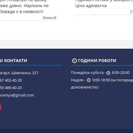
 вже давно. Нарікань не
Ціна адекватна
Завжди є в наявності
С
Олексій
І КОНТАКТИ
ГОДИНИ РОБОТИ
Понеділок-субота -
8:00-20:00
в вул. Шевченка, 327
Неділя -
9:00-18:00 (за попере
67 402-40-20
домовленістю)
50 489-40-20
reniya@gmail.com