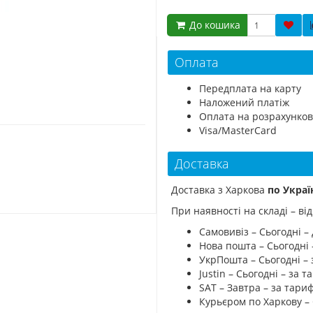
До кошика
Оплата
Передплата на карту
Наложений платіж
Оплата на розрахунков
Visa/MasterCard
Доставка
Доставка з Харкова
по Украї
При наявності на складі – в
Самовивіз – Сьогодні – 
Нова пошта – Сьогодні
УкрПошта – Сьогодні –
Justin – Сьогодні – за
SAT – Завтра – за тар
Курьєром по Харкову –