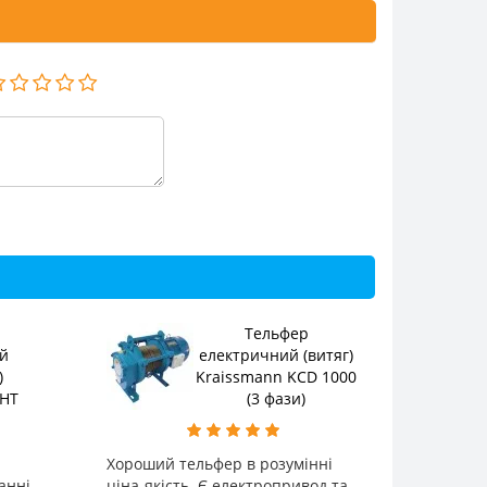
Тельфер
й
електричний (витяг)
)
Kraissmann KCD 1000
SHT
(3 фази)
Хороший тельфер в розумінні
анні.
ціна-якість. Є електропривод та