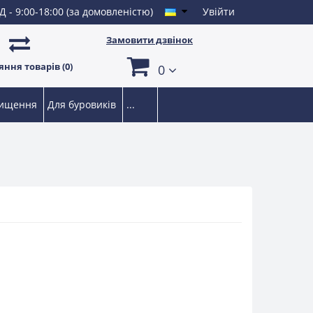
Д - 9:00-18:00 (за домовленістю)
Увійти
Замовити дзвінок
ння товарів (0)
0
чищення
Для буровиків
...