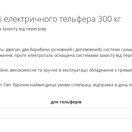
і електричного тельфера 300 кг
захисту від перегріву;
ь: двигун, два барабани (основний і допоміжний), система гальму
ення, проте електроталь оснащена системами захисту від пере
йне, високоякісне та зручне в експлуатації обладнання з трив
ті Світ буріння найвигідніші умови співпраці, відправка в день
для тельферів