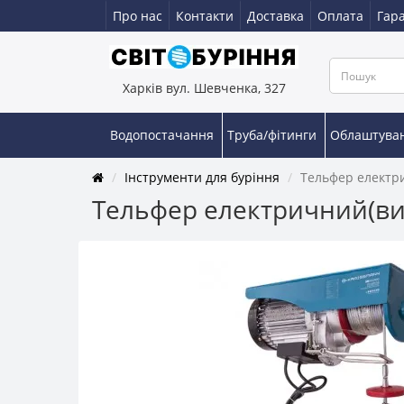
Про нас
Контакти
Доставка
Оплата
Гара
Харків вул. Шевченка, 327
Водопостачання
Труба/фітинги
Облаштува
Інструменти для буріння
Тельфер електри
Тельфер електричний(вит