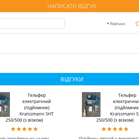
НАПИСАТИ ВІДГУК
Рейтинг
ВІДГУКИ
Тельфер
Тельфер
електричний
електрични
(підйомник)
(підйомник
Kraissmann SHT
Kraissmann 
250/500 (з візком)
250/500 (з візком)
зую тельфери на цьому
Підіймач легкий у використ