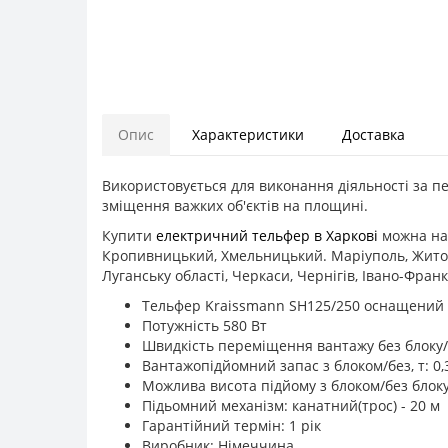
Опис
Характеристики
Доставка
Використовується для виконання діяльності за п
зміщення важких об'єктів на площині.
Купити
електричний тельфер в Харкові
можна на 
Кропивницький, Хмельницький. Маріуполь, Житомир
Луганську області, Черкаси, Чернігів, Івано-Фран
Тельфер Kraissmann SH125/250 оснащений
Потужність 580 Вт
Швидкість переміщення вантажу без блоку/з
Вантажопідйомний запас з блоком/без, т: 0,
Можлива висота підйому з блоком/без блоку,
Підьомний механізм: канатний(трос) - 20 м
Гарантійний термін: 1 рік
Виробник: Німеччина