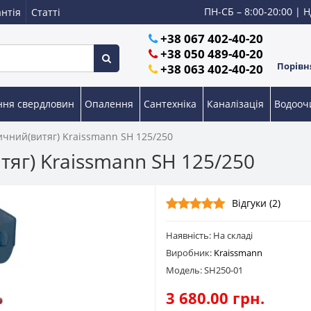
ПН-СБ – 8:00-20:00 | Н
нтія
Статті
+38 067 402-40-20
+38 050 489-40-20
Порівня
+38 063 402-40-20
ння свердловин
Опалення
Сантехніка
Каналізація
Водоо
чний(витяг) Kraissmann SH 125/250
яг) Kraissmann SH 125/250
Відгуки (2)
Наявність: На складі
Виробник:
Kraissmann
Модель: SH250-01
3 680.00 грн.