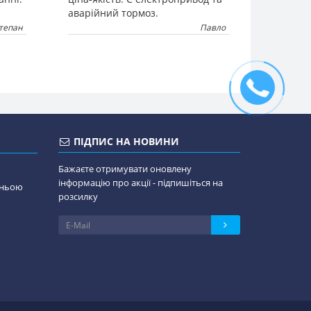
аварійний тормоз.
тепан
Павло
ПІДПИС НА НОВИНИ
Бажаєте отримувати оновлену
інформацію про акції - підпишіться на
дньою
розсилку