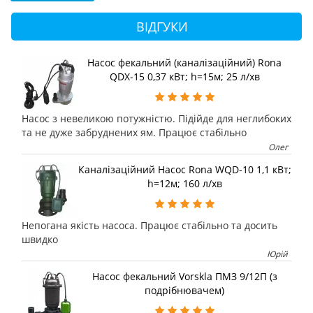
ВІДГУКИ
Насос фекальний (каналізаційний) Rona
QDX-15 0,37 кВт; h=15м; 25 л/хв
Насос з невеликою потужністю. Підійде для неглибоких
та не дуже забруднених ям. Працює стабільно
Олег
Каналізаційний Насос Rona WQD-10 1,1 кВт;
h=12м; 160 л/хв
Непогана якість насоса. Працює стабільно та досить
швидко
Юрій
Насос фекальний Vorskla ПМЗ 9/12П (з
подрібнювачем)