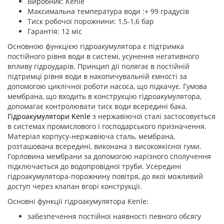
Виробник: Kenle
Максимальна температура води :+ 99 градусів
Тиск робочої порожнини: 1,5-1,6 бар
Гарантія: 12 міс
Основною функцією гідроакумулятора є підтримка
постійного рівня води в системі, усунення негативного
впливу гідроударів. Принцип дії полягає в постійній
підтримці рівня води в накопичувальній ємності за
допомогою циклічної роботи насоса, що підкачує. Гумова
мембрана, що входить в конструкцію гідроакумулятора,
допомагає контролювати тиск води всередині бака.
Гідроакумулятори Kenle
з нержавіючої сталі застосовується
в системах промислового і господарського призначення.
Матеріал корпусу-нержавіюча сталь, мембрана,
розташована всередині, виконана з високоякісної гуми.
Горловина мембрани за допомогою нарізного сполучення
підключається до водопровідної труби. Усередині
гідроакумулятора-порожнину повітря, до якої можливий
доступ через клапан вгорі конструкції.
Основні функції гідроакумулятора Kenle:
забезпечення постійної наявності певного обсягу