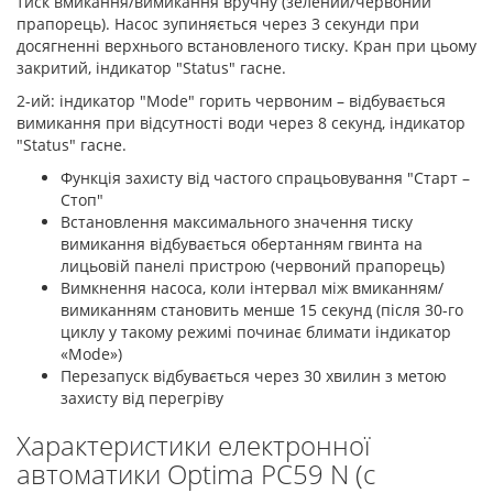
тиск вмикання/вимикання вручну (зелений/червоний
прапорець). Насос зупиняється через 3 секунди при
досягненні верхнього встановленого тиску. Кран при цьому
закритий, індикатор "Status" гасне.
2-ий: індикатор "Mode" горить червоним – відбувається
вимикання при відсутності води через 8 секунд, індикатор
"Status" гасне.
Функція захисту від частого спрацьовування "Старт –
Стоп"
Встановлення максимального значення тиску
вимикання відбувається обертанням гвинта на
лицьовій панелі пристрою (червоний прапорець)
Вимкнення насоса, коли інтервал між вмиканням/
вимиканням становить менше 15 секунд (після 30-го
циклу у такому режимі починає блимати індикатор
«Mode»)
Перезапуск відбувається через 30 хвилин з метою
захисту від перегріву
Характеристики електронної
автоматики Optima PC59 N (c