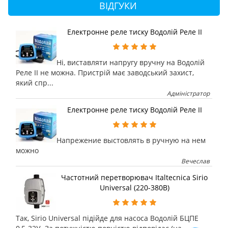
ВІДГУКИ
Електронне реле тиску Водолій Реле II
Ні, виставляти напругу вручну на Водолій
Реле II не можна. Пристрій має заводський захист,
який спр...
Адміністратор
Електронне реле тиску Водолій Реле II
Напрежение выстовлять в ручную на нем
можно
Вечеслав
Частотний перетворювач Italtecnica Sirio
Universal (220-380В)
Так, Sirio Universal підійде для насоса Водолій БЦПЕ