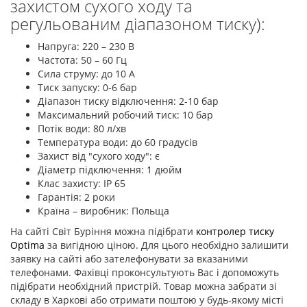
захистом сухого ходу та
регульованим діапазоном тиску):
Напруга: 220 – 230 В
Частота: 50 – 60 Гц
Сила струму: до 10 А
Тиск запуску: 0-6 бар
Діапазон тиску відключення: 2-10 бар
Максимальний робочий тиск: 10 бар
Потік води: 80 л/хв
Температура води: до 60 градусів
Захист від "сухого ходу": є
Діаметр підключення: 1 дюйм
Клас захисту: IP 65
Гарантія: 2 роки
Країна – виробник: Польща
На сайті Світ Буріння можна підібрати
контролер тиску
Optima
за вигідною ціною. Для цього необхідно залишити
заявку на сайті або зателефонувати за вказаними
телефонами. Фахівці проконсультують Вас і допоможуть
підібрати необхідний пристрій. Товар можна забрати зі
складу в Харкові або отримати поштою у будь-якому місті