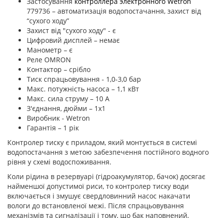
Застосування
контроллера электронного Wetron
779736 – автоматизація водопостачання, захист від
“сухого ходу”
Захист від "сухого ходу" - є
Цифровий дисплей – немає
Манометр – є
Реле OMRON
Контактор – срібло
Тиск спрацьовування - 1,0-3,0 бар
Макс. потужність насоса – 1,1 кВт
Макс. сила струму – 10 А
З'єднання, дюйми – 1х1
Виробник - Wetron
Гарантія – 1 рік
Контролер тиску є приладом, який монтується в системі
водопостачання з метою забезпечення постійного водного
рівня у схемі водоспоживання.
Коли рідина в резервуарі (гідроакумулятор, бачок) досягає
найменшої допустимої риси, то контролер тиску води
включається і змушує свердловинний насос накачати
вологи до встановленої межі. Після спрацьовування
механізмів та сигналізації і тому, що бак наповнений,