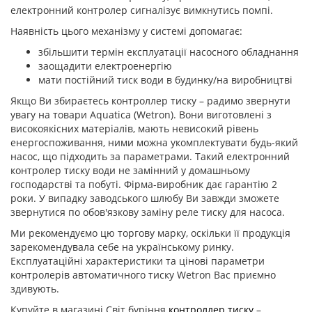
електронний контролер сигналізує вимкнутись помпі.
Наявність цього механізму у системі допомагає:
збільшити термін експлуатації насосного обладнання
заощадити електроенергію
мати постійний тиск води в будинку/на виробництві
Якщо Ви збираєтесь контроллер тиску – радимо звернути
увагу на товари Aquatica (Wetron). Вони виготовлені з
високоякісних матеріалів, мають невисокий рівень
енергоспоживання, ними можна укомплектувати будь-який
насос, що підходить за параметрами. Такий електронний
контролер тиску води не замінний у домашньому
господарстві та побуті. Фірма-виробник дає гарантію 2
роки. У випадку заводського шлюбу Ви завжди зможете
звернутися по обов'язкову заміну реле тиску для насоса.
Ми рекомендуємо цю торгову марку, оскільки її продукція
зарекомендувала себе на українському ринку.
Експлуатаційні характеристики та цінові параметри
контролерів автоматичного тиску Wetron Вас приємно
здивують.
Купуйте в магазині Світ буріння
контроллер тиску
–