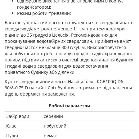
Однофазне виконання з встановленими в корпус
конденсатором;
Режим роботи-тривалий;
Багатоступінчастий насос експлуатується в свердловинах і
колодязях діаметром не менше 11 см, при температури
рідини до 35 градусів Цельсія. Рекомен-дованих для
прокачування водозабірних свердловин. Прийнятне вміст
твердих часток не більше 300 г/куб м. Використовується
для побутових потреб - поливу городів і садів, крапельного
поливу, підтримки тиску в системі водопостачання будинку
і подачі води з свердловин для водопостачання
приватного будинку або ділянки
Купіть свердловинний насос Насоси плюс KGB100QJD6-
30/8-0,75 D на сайті Світ буріння - отримаєте відправлення
в день оформлення замовлення.
Робочі параметри
Забір води
середній
Клас
побутовий
Пульт
немає