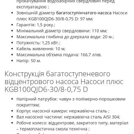
прокачування водозабірних свердловин перед
експлуатацією ;
Зовнішній діаметр
багатоступінчатого насоса
Насоси
плюс KGB100QJD6-30/8-0,75 D: 97 мм;
Гарантія: 1,5 року.;
Мінімальний діаметр свердловини: 110 мм;
Максимальна глибина до дзеркала води: 20 м.;
Потужність: 1,25 кВт.;
Кабель живлення: 10 м;
Максимальна об'ємна подача: 166,7 л/хв.
Напір: 50 м.
Конструкція багатоступеневого
відцентрового насоса Насоси плюс
KGB100QJD6-30/8-0,75 D
Напірний патрубок: чавун з полімерно-порошковим
покриттям;
Корпус насосної камери: нержавіюча сталь ;
Вал насосної частини: нержавіюча сталь AISI 304;
Робоче колесо: відцентрове, закритого типу, матеріал
– термопластична смола технічна ;