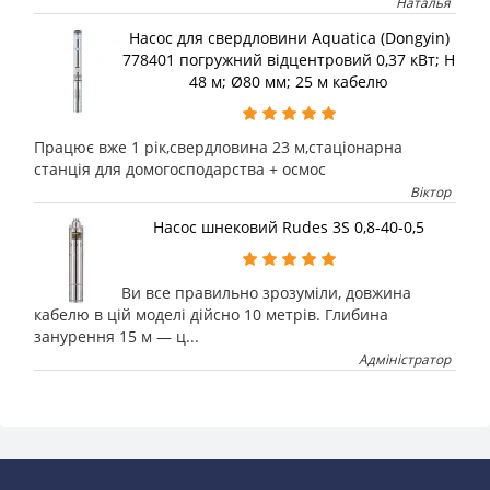
Наталья
Насос для свердловини Aquatica (Dongyin)
778401 погружний відцентровий 0,37 кВт; H
48 м; Ø80 мм; 25 м кабелю
Працює вже 1 рік,свердловина 23 м,стаціонарна
станція для домогосподарства + осмос
Віктор
Насос шнековий Rudes 3S 0,8-40-0,5
Ви все правильно зрозуміли, довжина
кабелю в цій моделі дійсно 10 метрів. Глибина
занурення 15 м — ц...
Адміністратор