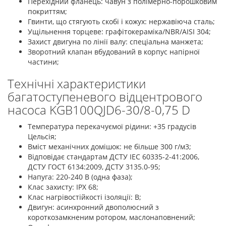
Перехідний фланець: чавун з полімерно-порошковим
покриттям;
Гвинти, що стягують скобі і кожух: нержавіюча сталь;
Ущільнення торцеве: графітокераміка/NBR/AISI 304;
Захист двигуна по лінії валу: спеціальна манжета;
Зворотний клапан вбудований в корпус напірної
частини;
Технічні характеристики
багатоступеневого відцентрового
насоса KGB100QJD6-30/8-0,75 D
Температура перекачуємої рідини: +35 градусів
Цельсія;
Вміст механічних домішок: не більше 300 г/м3;
Відповідає стандартам ДСТУ ІЕС 60335-2-41:2006,
ДСТУ ГОСТ 6134:2009, ДСТУ 3135.0-95;
Напуга: 220-240 В (одна фаза);
Клас захисту: ІРХ 68;
Клас нагрівостійкості ізоляції: В;
Двигун: асинхронний двополюсний з
короткозамкненим ротором, маслонаповнений;