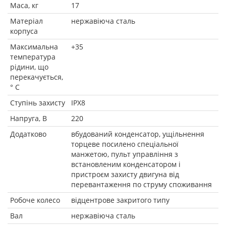
Маса, кг
17
Матеріал
нержавіюча сталь
корпуса
Максимальна
+35
температура
рідини, що
перекачується,
° C
Ступінь захисту
IPX8
Напруга, В
220
Додатково
вбудований конденсатор, ущільнення
торцеве посилено спеціальної
манжетою, пульт управління з
встановленим конденсатором і
пристроєм захисту двигуна від
перевантаження по струму споживання
Робоче колесо
відцентрове закритого типу
Вал
нержавіюча сталь