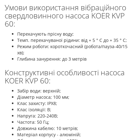
Умови використання вібраційного
свердловинного насоса KOER KVP
60:
Перекачують прісну воду;
Темп. перекачуваної рідини: від + 5 ° C до + 35 ° C;
Режим роботи: короткочасний (робота/пауза-40/15
хв);
Глибина занурення: до 3 метрів
Конструктивні особливості насоса
KOER KVP 60:
Забір води: верхній;
Діаметр насоса; 100 мм;
Клас захисту: IPX8;
Клас ізоляції: В;
Напруга: 220-240В;
Частота: 50 Гц;
Довжина кабелю: 10 метрів;
Матеріал корпусу - алюміній;