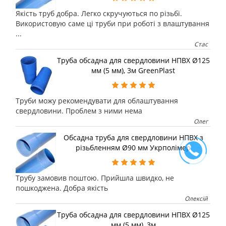
Якість труб добра. Легко скручуються по різьбі.
Використовую саме ці труби при роботі з влаштування
...
Стас
Труба обсадна для свердловини НПВХ Ø125
мм (5 мм), 3м GreenPlast
Труби можу рекомендувати для облаштування
свердловини. Проблем з ними нема
Олег
Обсадна труба для свердловини НПВХ з
різьбленням Ø90 мм Укрполімер
Трубу замовив поштою. Прийшла швидко, не
пошкоджена. Добра якість
Олексій
Труба обсадна для свердловини НПВХ Ø125
мм (5 мм), 3м