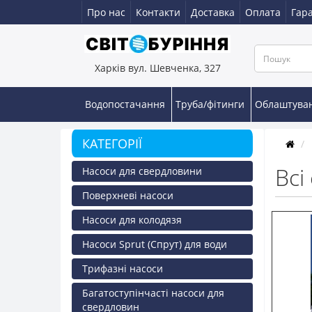
Про нас
Контакти
Доставка
Оплата
Гара
Харків вул. Шевченка, 327
Водопостачання
Труба/фітинги
Облаштува
КАТЕГОРІЇ
Всі 
Насоси для свердловини
Поверхневі насоси
Насоси для колодязя
Насоси Sprut (Спрут) для води
Трифазні насоси
Багатоступінчасті насоси для
свердловин