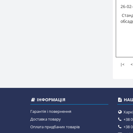
26-02
Станд
обсад
|<
<
ІНФОРМАЦІЯ
НАШ
Гарантія і повернення
Харкі
Доставка товару
+38 0
Оплата придбаних товарів
+38 0