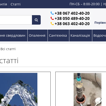
ПН-СБ – 8:00-20:00 | Н
нтія
Статті
+38 067 402-40-20
+38 050 489-40-20
Порівня
+38 063 402-40-20
ння свердловин
Опалення
Сантехніка
Каналізація
Водоо
Всі статті
статті