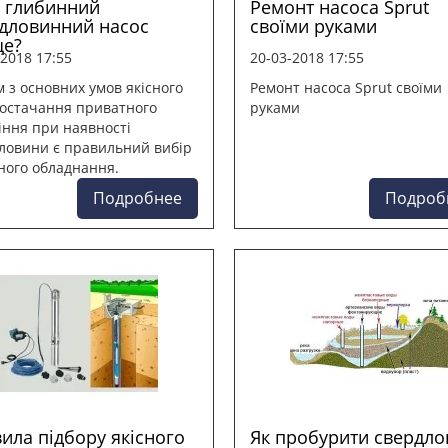
 глибинний
Ремонт насоса Sprut
дловинний насос
своїми руками
ще?
-2018 17:55
20-03-2018 17:55
 з основних умов якісного
Ремонт насоса Sprut своїми
остачання приватного
руками
іння при наявності
ловини є правильний вибір
ного обладнання.
Подробнее
Подроб
ила підбору якісного
Як пробурити свердло