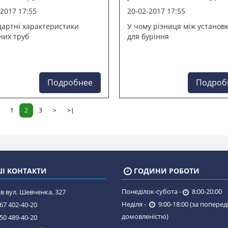
-2017 17:55
20-02-2017 17:55
артні характеристики
У чому різниця між установ
них труб
для буріння
Подробнее
Подроб
1
2
3
>
>|
І КОНТАКТИ
ГОДИНИ РОБОТИ
Понеділок-субота -
8:00-20:00
в вул. Шевченка, 327
Неділя -
9:00-18:00 (за попере
67 402-40-20
домовленістю)
50 489-40-20