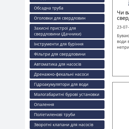
Обсадна труба
Чи в
свер
Оголовки для свердловин
23-07
Захисні пристрої для
свердловини (Дачники)
Буваю
води 
Інструменти для буріння
непри
Фільтри для свердловини
Автоматика для насосів
Дренажно-фекальні насоси
Гідроакумулятори для води
Малогабаритні бурові установки
Опалення
Поліетиленові труби
Зворотні клапани для насосів