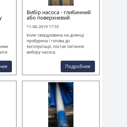
Вибір насоса - глибинний
у
або поверхневий
11-06-2019 17:55
Коли свердловина на ділянці
пробурена і готова до
ними
експлуатації, постає питання
бити
вибору насоса.
нее
Подробнее