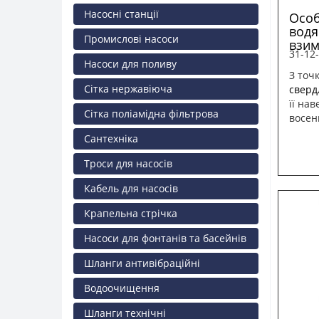
Насосні станції
Особ
водя
Промислові насоси
взим
31-12
Насоси для поливу
З точ
Сітка нержавіюча
сверд
її нав
Сітка поліамідна фільтрова
восен
Сантехніка
Троси для насосів
Кабель для насосів
Крапельна стрічка
Насоси для фонтанів та басейнів
Шланги антивібраційні
Водоочищення
Шланги технічні