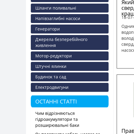
Який
свер
Шланги поливальні
кра
18-07
Напівзаглибні насоси
Одним
Генератори
водоп
волод
Джерела безперебійного
сверд
живлення
насос
Мотор-редуктори
Штучні ялинки
Будинок та сад
Електродвигуни
ОСТАННІ СТАТТІ
Чим відрізняються
гідроакумулятори та
розширювальні баки
Прав